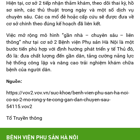
Hiện tại, cơ sở 2 tiếp nhận thăm khám, theo dõi thai kỳ, hồ
sơ sinh, các thủ thuật trong ngày và một số dịch vụ
chuyên sâu. Các ca mổ đẻ hoặc cấp cứu sẽ được đưa về
cơ sở chính theo đúng kế hoạch đã liên kết.
Việc mở rộng mô hình “gần nhà – chuyên sâu – liên
thông” như tại cơ sở 2 Bệnh viện Phụ sản Hà Nội là một
bước tiến phù hợp với định hướng phát triển y tế Thủ đô,
đó là: đưa chất lượng đến gần dân, tăng cường năng lực
hệ thống công lập và nâng cao trải nghiệm khám chữa
bệnh của người dân.
Nguồn:
https://vov2.vov.vn/suc-khoe/benh-vien-phu-san-ha-noi-
co-so-2-mo-rong-y-te-cong-gan-dan-chuyen-sau-
54115.vov2
Tổ Truyền thông
BỆNH VIỆN PHỤ SẢN HÀ NỘI