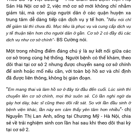
Sản Hà Nội cơ sở 2, việc mở cơ sở mới không chỉ nhằm
giảm tải, mà còn giúp người dân ở các quận huyện xa
trung tâm dễ dàng tiếp cận dịch vụ y tế hơn. "
Nếu nói chỉ
để giảm tải thì chưa đủ. Mục tiêu là phục vụ và cung cấp dịch vụ
y tế thuận tiện hơn cho người dân ở gần. Cơ sở 2 có đầy đủ các
BS Cường nói.
dịch vụ như cơ sở chính”-
Một trong những điểm đáng chú ý là sự kết nối giữa các
cơ sở trong cùng hệ thống. Người bệnh có thể khám, theo
dõi thai tại cơ sở 2 nhưng được chuyển sang cơ sở chính
để sinh hoặc mổ nếu cần, với toàn bộ hồ sơ và chỉ định
đã được liên thông, không bị gián đoạn.
“
Em mang thai và làm hồ sơ ở đây từ đầu đến cuối. Lúc sinh thì
chuyển lên cơ sở chính, mọi thứ suôn sẻ. Có lần nghi ngờ da
gáy hơi dày, bác sĩ cũng theo dõi rất sát. So với lần đầu sinh ở
”- chị
bệnh viện khác, lần này em cảm thấy yên tâm hơn nhiều
Nguyễn Thị Lan Anh, sống tại Chương Mỹ - Hà Nội, chia
sẻ về trải nghiệm sinh con lần hai sau khi theo dõi thai kỳ
tại cơ sở 2.