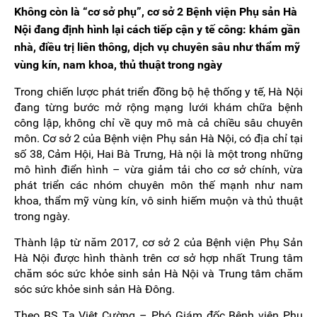
Không còn là “cơ sở phụ”, cơ sở 2 Bệnh viện Phụ sản Hà
Nội đang định hình lại cách tiếp cận y tế công: khám gần
nhà, điều trị liên thông, dịch vụ chuyên sâu như thẩm mỹ
vùng kín, nam khoa, thủ thuật trong ngày
Trong chiến lược phát triển đồng bộ hệ thống y tế, Hà Nội
đang từng bước mở rộng mạng lưới khám chữa bệnh
công lập, không chỉ về quy mô mà cả chiều sâu chuyên
môn. Cơ sở 2 của Bệnh viện Phụ sản Hà Nội, có địa chỉ tại
số 38, Cảm Hội, Hai Bà Trưng, Hà nội là một trong những
mô hình điển hình – vừa giảm tải cho cơ sở chính, vừa
phát triển các nhóm chuyên môn thế mạnh như nam
khoa, thẩm mỹ vùng kín, vô sinh hiếm muộn và thủ thuật
trong ngày.
Thành lập từ năm 2017, cơ sở 2 của Bệnh viện Phụ Sản
Hà Nội được hình thành trên cơ sở hợp nhất Trung tâm
chăm sóc sức khỏe sinh sản Hà Nội và Trung tâm chăm
sóc sức khỏe sinh sản Hà Đông.
Theo BS Tạ Việt Cường – Phó Giám đốc Bệnh viện Phụ