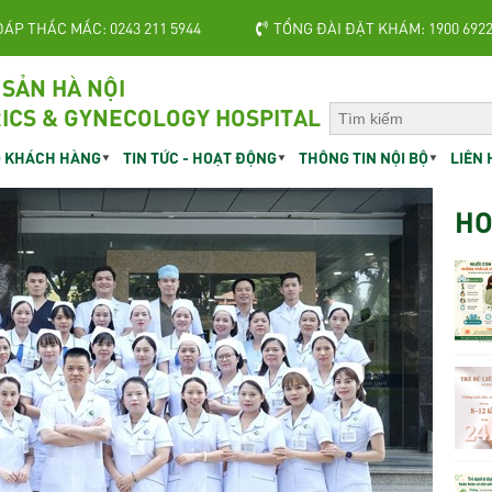
ĐÁP THẮC MẮC: 0243 211 5944
TỔNG ĐÀI ĐẶT KHÁM: 1900 692
 SẢN HÀ NỘI
ICS & GYNECOLOGY HOSPITAL
 KHÁCH HÀNG
TIN TỨC - HOẠT ĐỘNG
THÔNG TIN NỘI BỘ
LIÊN 
HO