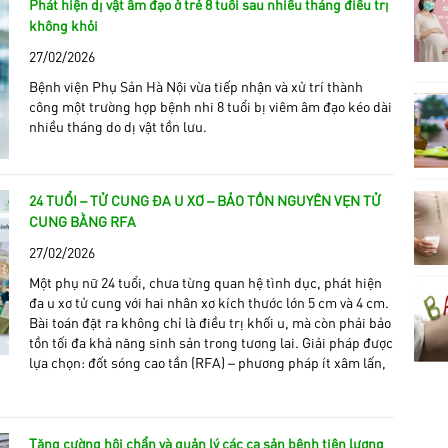
Phát hiện dị vật âm đạo ở trẻ 8 tuổi sau nhiều tháng điều trị
không khỏi
27/02/2026
Bệnh viện Phụ Sản Hà Nội vừa tiếp nhận và xử trí thành
công một trường hợp bệnh nhi 8 tuổi bị viêm âm đạo kéo dài
nhiều tháng do dị vật tồn lưu.
24 TUỔI – TỬ CUNG ĐA U XƠ – BẢO TỒN NGUYÊN VẸN TỬ
CUNG BẰNG RFA
27/02/2026
Một phụ nữ 24 tuổi, chưa từng quan hệ tình dục, phát hiện
đa u xơ tử cung với hai nhân xơ kích thước lớn 5 cm và 4 cm.
Bài toán đặt ra không chỉ là điều trị khối u, mà còn phải bảo
tồn tối đa khả năng sinh sản trong tương lai. Giải pháp được
lựa chọn: đốt sóng cao tần (RFA) – phương pháp ít xâm lấn,
Tăng cường hội chẩn và quản lý các ca sản bệnh tiên lượng