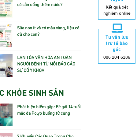
có cần uống thêm nước?
Kết quả xét
nghiệm online
Sữa non ít và có màu vàng, liệu có
đủ cho con?
Tư vấn lưu
trữ tế bào
gốc
LAN TỎA VĂN HÓA AN TOÀN
086 204 6186
NGƯỜI BỆNH TỪ MỖI BÁO CÁO
SỰ CỐ Y KHOA
C KHỎE SINH SẢN
Phát hiện hiếm gặp: Bé gái 14 tuổi
mắc đa Polyp buồng tử cung
7 Khuyến Cáo Quan Trọng Cho