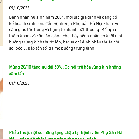
09/10/2025
Bệnh nhân nữ sinh năm 2004, mới lập gia đình và đang có
kế hoạch sinh con, đến Bệnh viện Phụ Sản Hà Nội khám vì
cảm giác tức bụng và bụng to nhanh bất thường. Kết quả
thăm khám và cận lâm sàng cho thấy bệnh nhân có khối u bì
buồng trứng kích thước lớn, bác sĩ chỉ định phẫu thuật nội
soi bóc u, bảo tồn tối đa mô buồng trứng lành.
Mừng 20/10 tặng ưu đãi 50%: Cơ hội trẻ hóa vùng kín không
xâm lấn
01/10/2025
Phẫu thuật nội soi nâng tạng chậu tại Bệnh viện Phụ Sản Hà
Nội – nâng đỡ chất lượng sống cho người bệnh .