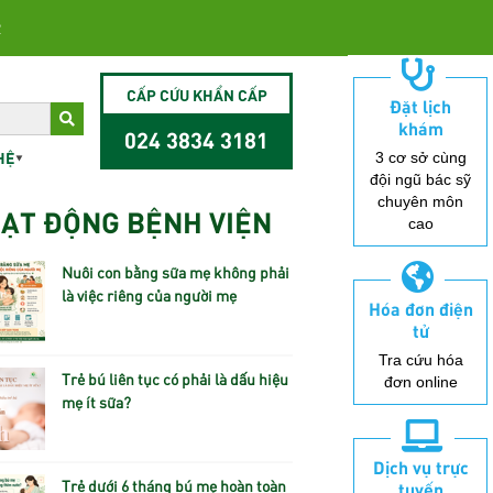
2
CẤP CỨU KHẨN CẤP
Đặt lịch
khám
024 3834 3181
HỆ
3 cơ sở cùng
đội ngũ bác sỹ
chuyên môn
ẠT ĐỘNG BỆNH VIỆN
cao
Nuôi con bằng sữa mẹ không phải
là việc riêng của người mẹ
Hóa đơn điện
tử
Tra cứu hóa
Trẻ bú liên tục có phải là dấu hiệu
đơn online
mẹ ít sữa?
Dịch vụ trực
Trẻ dưới 6 tháng bú mẹ hoàn toàn
tuyến