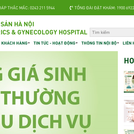
ĐÁP THẮC MẮC: 0243 211 5944
TỔNG ĐÀI ĐẶT KHÁM: 1900 692
 SẢN HÀ NỘI
ICS & GYNECOLOGY HOSPITAL
 KHÁCH HÀNG
TIN TỨC - HOẠT ĐỘNG
THÔNG TIN NỘI BỘ
LIÊN 
HO