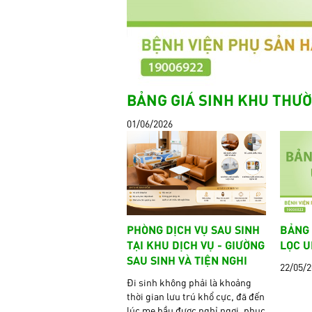
BẢNG GIÁ SINH KHU THƯỜ
01/06/2026
PHÒNG DỊCH VỤ SAU SINH
BẢNG 
TẠI KHU DỊCH VỤ - GIƯỜNG
LỌC U
SAU SINH VÀ TIỆN NGHI
22/05/
Đi sinh không phải là khoảng
thời gian lưu trú khổ cực, đã đến
lúc mẹ bầu được nghỉ ngơi, phục