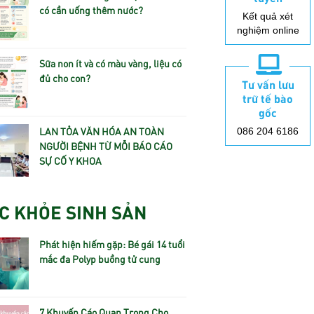
có cần uống thêm nước?
Kết quả xét
nghiệm online
Sữa non ít và có màu vàng, liệu có
đủ cho con?
Tư vấn lưu
trữ tế bào
gốc
LAN TỎA VĂN HÓA AN TOÀN
086 204 6186
NGƯỜI BỆNH TỪ MỖI BÁO CÁO
SỰ CỐ Y KHOA
C KHỎE SINH SẢN
Phát hiện hiếm gặp: Bé gái 14 tuổi
mắc đa Polyp buồng tử cung
7 Khuyến Cáo Quan Trọng Cho