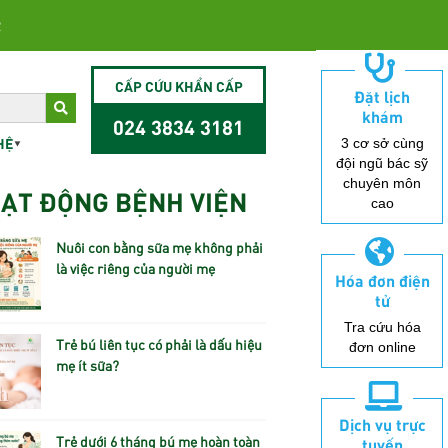
2
CẤP CỨU KHẨN CẤP
Đặt lịch
khám
024 3834 3181
HỆ
3 cơ sở cùng
đội ngũ bác sỹ
chuyên môn
ẠT ĐỘNG BỆNH VIỆN
cao
Nuôi con bằng sữa mẹ không phải
là việc riêng của người mẹ
Hóa đơn điện
tử
Tra cứu hóa
Trẻ bú liên tục có phải là dấu hiệu
đơn online
mẹ ít sữa?
Dịch vụ trực
Trẻ dưới 6 tháng bú mẹ hoàn toàn
tuyến