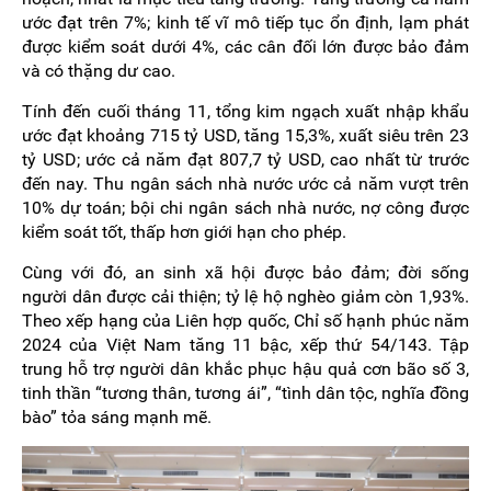
ước đạt trên 7%; kinh tế vĩ mô tiếp tục ổn định, lạm phát
được kiểm soát dưới 4%, các cân đối lớn được bảo đảm
và có thặng dư cao.
Tính đến cuối tháng 11, tổng kim ngạch xuất nhập khẩu
ước đạt khoảng 715 tỷ USD, tăng 15,3%, xuất siêu trên 23
tỷ USD; ước cả năm đạt 807,7 tỷ USD, cao nhất từ trước
đến nay. Thu ngân sách nhà nước ước cả năm vượt trên
10% dự toán; bội chi ngân sách nhà nước, nợ công được
kiểm soát tốt, thấp hơn giới hạn cho phép.
Cùng với đó, an sinh xã hội được bảo đảm; đời sống
người dân được cải thiện; tỷ lệ hộ nghèo giảm còn 1,93%.
Theo xếp hạng của Liên hợp quốc, Chỉ số hạnh phúc năm
2024 của Việt Nam tăng 11 bậc, xếp thứ 54/143. Tập
trung hỗ trợ người dân khắc phục hậu quả cơn bão số 3,
tinh thần “tương thân, tương ái”, “tình dân tộc, nghĩa đồng
bào” tỏa sáng mạnh mẽ.