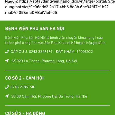
https://sotaydangvien.hanoi.dcs.vn/sites/portal/Si
Nguồn:
dung-bai-viet/9e96ddc2-2a17-4bb6-8d3b-6be94f47e1b2?
maDV=05&maDVBaiViet=05
BỆNH VIỆN PHỤ SẢN HÀ NỘI
Bệnh viện Phụ Sản Hà Nội là bệnh viện chuyên khoa hạng I của
thành phố trong lĩnh vực Sản Phụ Khoa và Kế hoạch hóa gia đình.
CẤP CỨU: 0243 8343181 - ĐẶT KHÁM: 19006922
Số 929 La Thành, Phường Láng, Hà Nội
CƠ SỞ 2 - CẢM HỘI
0246 2785 746
Số 38 Cảm Hội, Phường Hai Bà Trưng, Hà Nội
CƠ SỞ 3 - HÀ ĐÔNG