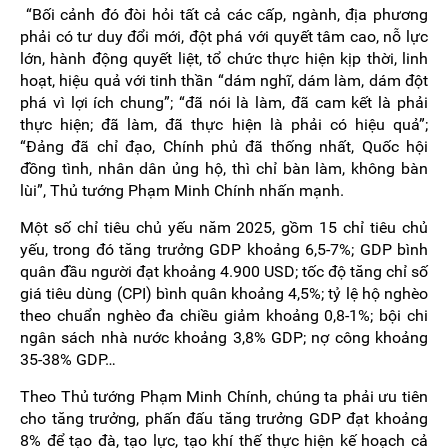
“Bối cảnh đó đòi hỏi tất cả các cấp, ngành, địa phương
phải có tư duy đổi mới, đột phá với quyết tâm cao, nỗ lực
lớn, hành động quyết liệt, tổ chức thực hiện kịp thời, linh
hoạt, hiệu quả với tinh thần “dám nghĩ, dám làm, dám đột
phá vì lợi ích chung”; “đã nói là làm, đã cam kết là phải
thực hiện; đã làm, đã thực hiện là phải có hiệu quả”;
“Đảng đã chỉ đạo, Chính phủ đã thống nhất, Quốc hội
đồng tình, nhân dân ủng hộ, thì chỉ bàn làm, không bàn
lùi”, Thủ tướng Phạm Minh Chính nhấn mạnh.
Một số chỉ tiêu chủ yếu năm 2025, gồm 15 chỉ tiêu chủ
yếu, trong đó tăng trưởng GDP khoảng 6,5-7%; GDP bình
quân đầu người đạt khoảng 4.900 USD; tốc độ tăng chỉ số
giá tiêu dùng (CPI) bình quân khoảng 4,5%; tỷ lệ hộ nghèo
theo chuẩn nghèo đa chiều giảm khoảng 0,8-1%; bội chi
ngân sách nhà nước khoảng 3,8% GDP; nợ công khoảng
35-38% GDP…
Theo Thủ tướng Phạm Minh Chính, chúng ta phải ưu tiên
cho tăng trưởng, phấn đấu tăng trưởng GDP đạt khoảng
8% để tạo đà, tạo lực, tạo khí thế thực hiện kế hoạch cả