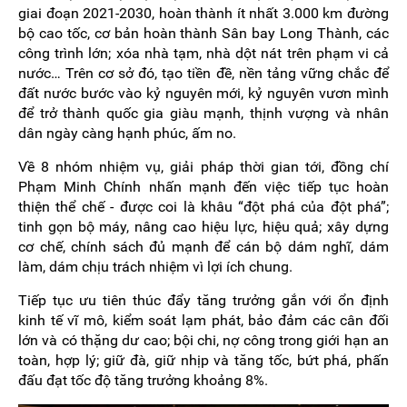
giai đoạn 2021-2030, hoàn thành ít nhất 3.000 km đường
bộ cao tốc, cơ bản hoàn thành Sân bay Long Thành, các
công trình lớn; xóa nhà tạm, nhà dột nát trên phạm vi cả
nước… Trên cơ sở đó, tạo tiền đề, nền tảng vững chắc để
đất nước bước vào kỷ nguyên mới, kỷ nguyên vươn mình
để trở thành quốc gia giàu mạnh, thịnh vượng và nhân
dân ngày càng hạnh phúc, ấm no.
Về 8 nhóm nhiệm vụ, giải pháp thời gian tới, đồng chí
Phạm Minh Chính nhấn mạnh đến việc tiếp tục hoàn
thiện thể chế - được coi là khâu “đột phá của đột phá”;
tinh gọn bộ máy, nâng cao hiệu lực, hiệu quả; xây dựng
cơ chế, chính sách đủ mạnh để cán bộ dám nghĩ, dám
làm, dám chịu trách nhiệm vì lợi ích chung.
Tiếp tục ưu tiên thúc đẩy tăng trưởng gắn với ổn định
kinh tế vĩ mô, kiểm soát lạm phát, bảo đảm các cân đối
lớn và có thặng dư cao; bội chi, nợ công trong giới hạn an
toàn, hợp lý; giữ đà, giữ nhịp và tăng tốc, bứt phá, phấn
đấu đạt tốc độ tăng trưởng khoảng 8%.