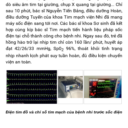
dò siêu âm tim tại giường, chụp X quang tại giường... Chỉ
sau 10 phút, bác sĩ Nguyễn Tiến Bảng, điều dưỡng Hoàn,
điều dưỡng Tuyến của khoa Tim mạch viện Nhi đã mang
máy sốc điện sang tới nơi. Các bác sĩ khoa Sơ sinh đã kết
hợp cùng kíp bác sĩ Tim mạch tiến hành liệu pháp sốc
điện tại chỗ thành công cho bệnh nhi. Ngay sau đó, trẻ đã
hồng hào trở lại nhịp tim chỉ còn 160 lần/ phút, huyết áp
đạt 42/26/33 mmHg, Sp0
96%, thoát khỏi tình trạng
2
nhịp nhanh kịch phát suy tuần hoàn, đủ điều kiện chuyển
viện an toàn.
Điện tim đồ và chỉ số tim mạch của bệnh nhi trước sốc điện