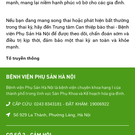
mạnh, mang lại niềm hạnh phúc vô bờ cho các gia đình.
Nếu bạn đang mang song thai hoặc phát hiện bất thường
trong thai kỳ, hãy đến Trung tâm Can thiệp bào thai - Bệnh
viện Phụ Sản Hà Nội để được theo dõi, chẩn đoán sớm và
điều trị kịp thời, đảm bảo một thai kỳ an toàn và khỏe
mạnh.
Tổ truyền thông
BỆNH VIỆN PHỤ SẢN HÀ NỘI
Bệnh viện Phụ Sản Hà Nội là bệnh viện chuyên khoa hạng I của
thành phố trong lĩnh vực Sản Phụ Khoa và Kế hoạch hóa gia đình.
CẤP CỨU: 0243 8343181 - ĐẶT KHÁM: 19006922
Số 929 La Thành, Phường Láng, Hà Nội
CƠ SỞ 2 - CẢM HỘI