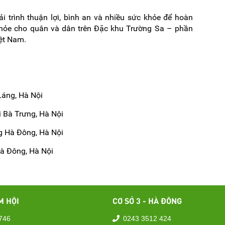
 trình thuận lợi, bình an và nhiều sức khỏe để hoàn
hỏe cho quân và dân trên Đặc khu Trường Sa – phần
iệt Nam.
Láng, Hà Nội
 Bà Trưng, Hà Nội
g Hà Đông, Hà Nội
Hà Đông, Hà Nội
M HỘI
CƠ SỞ 3 - HÀ ĐÔNG
746
0243 3512 424