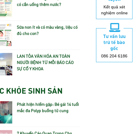
có cần uống thêm nước?
Kết quả xét
nghiệm online
Sữa non ít và có màu vàng, liệu có
đủ cho con?
Tư vấn lưu
trữ tế bào
gốc
LAN TỎA VĂN HÓA AN TOÀN
086 204 6186
NGƯỜI BỆNH TỪ MỖI BÁO CÁO
SỰ CỐ Y KHOA
C KHỎE SINH SẢN
Phát hiện hiếm gặp: Bé gái 14 tuổi
mắc đa Polyp buồng tử cung
7 Khuyến Cáo Quan Trọng Cho