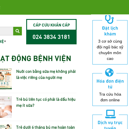
2
CẤP CỨU KHẨN CẤP
Đặt lịch
khám
024 3834 3181
HỆ
3 cơ sở cùng
đội ngũ bác sỹ
chuyên môn
ẠT ĐỘNG BỆNH VIỆN
cao
Nuôi con bằng sữa mẹ không phải
là việc riêng của người mẹ
Hóa đơn điện
tử
Tra cứu hóa
Trẻ bú liên tục có phải là dấu hiệu
đơn online
mẹ ít sữa?
Dịch vụ trực
Trẻ dưới 6 tháng bú mẹ hoàn toàn
tuyến