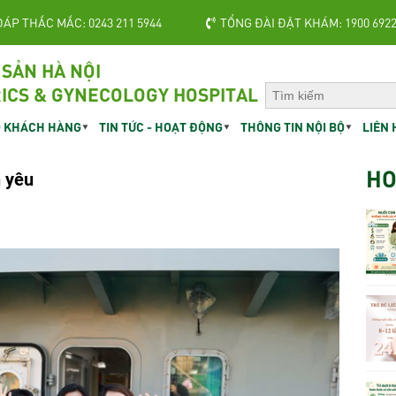
ĐÁP THẮC MẮC: 0243 211 5944
TỔNG ĐÀI ĐẶT KHÁM: 1900 692
 SẢN HÀ NỘI
ICS & GYNECOLOGY HOSPITAL
 KHÁCH HÀNG
TIN TỨC - HOẠT ĐỘNG
THÔNG TIN NỘI BỘ
LIÊN 
HO
n yêu