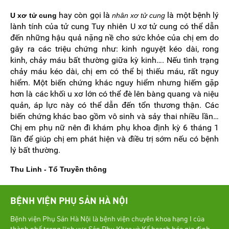
hay còn gọi là
là một bệnh lý
U xơ tử cung
nhân xơ tử cung
lành tính của tử cung Tuy nhiên U xơ tử cung có thể dẫn
đến những hậu quả nặng nề cho sức khỏe của chị em do
gây ra các triệu chứng như: kinh nguyệt kéo dài, rong
kinh, chảy máu bất thường giữa kỳ kinh…. Nếu tình trạng
chảy máu kéo dài, chị em có thể bị thiếu máu, rất nguy
hiểm. Một biến chứng khác nguy hiểm nhưng hiếm gặp
hơn là các khối u xơ lớn có thể đè lên bàng quang và niệu
quản, áp lực này có thể dẫn đến tổn thương thận. Các
biến chứng khác bao gồm vô sinh và sảy thai nhiều lần…
Chị em phụ nữ nên đi khám phụ khoa định kỳ 6 tháng 1
lần để giúp chị em phát hiện và điều trị sớm nếu có bệnh
lý bất thường.
Thu Linh - Tổ Truyền thông
BỆNH VIỆN PHỤ SẢN HÀ NỘI
Bệnh viện Phụ Sản Hà Nội là bệnh viện chuyên khoa hạng I của
thành phố trong lĩnh vực Sản Phụ Khoa và Kế hoạch hóa gia đình.