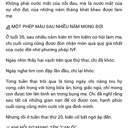
Không phải nước mắt của nỗi đau, mà là nước mắt của
sự chờ đợi, của những năm tháng khát khao được làm
mẹ.
MỘT PHÉP MÀU SAU NHIỀU NĂM MONG ĐỢI
Ở tuổi 35, sau nhiều năm kiên trì tìm kiếm cơ hội làm mẹ,
chị cuối cùng cũng được đón nhận món quà quý giá nhất
của cuộc đời nhờ phương pháp IVF.
Ngày nhìn thấy hai vạch trên que thử thai, chị đã khóc.
Ngày nghe tim con đập lần đầu, chị lại khóc.
Từng tuần thai trôi qua là từng ngày chị nâng niu hy
vọng, cẩn trọng với từng bữa ăn, từng giấc ngủ, chỉ mong
con được lớn lên bình an trong bụng mẹ. Chị đã nghĩ rằng
sau tất cả những gian nan để có được con, hạnh phúc
cuối cùng cũng mỉm cười với gia đình mình.
Nhưng rồi ở tuần thai thứ 20, biến cố bất ngờ ập đến.
KHI NỖI SỢ MANG TÊN "CẠN ỐI"