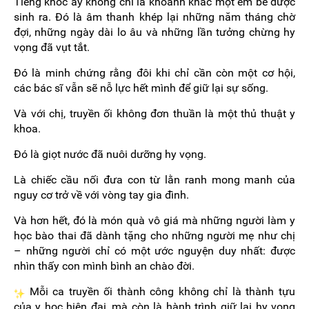
Tiếng khóc ấy không chỉ là khoảnh khắc một em bé được
sinh ra. Đó là âm thanh khép lại những năm tháng chờ
đợi, những ngày dài lo âu và những lần tưởng chừng hy
vọng đã vụt tắt.
Đó là minh chứng rằng đôi khi chỉ cần còn một cơ hội,
các bác sĩ vẫn sẽ nỗ lực hết mình để giữ lại sự sống.
Và với chị, truyền ối không đơn thuần là một thủ thuật y
khoa.
Đó là giọt nước đã nuôi dưỡng hy vọng.
Là chiếc cầu nối đưa con từ lằn ranh mong manh của
nguy cơ trở về với vòng tay gia đình.
Và hơn hết, đó là món quà vô giá mà những người làm y
học bào thai đã dành tặng cho những người mẹ như chị
– những người chỉ có một ước nguyện duy nhất: được
nhìn thấy con mình bình an chào đời.
Mỗi ca truyền ối thành công không chỉ là thành tựu
của y học hiện đại, mà còn là hành trình giữ lại hy vọng