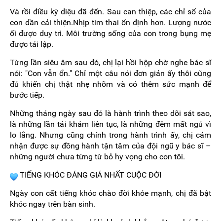
Và rồi điều kỳ diệu đã đến. Sau can thiệp, các chỉ số của
con dần cải thiện.Nhịp tim thai ổn định hơn. Lượng nước
ối được duy trì. Môi trường sống của con trong bụng mẹ
được tái lập.
Từng lần siêu âm sau đó, chị lại hồi hộp chờ nghe bác sĩ
nói: "Con vẫn ổn." Chỉ một câu nói đơn giản ấy thôi cũng
đủ khiến chị thật nhẹ nhõm và có thêm sức mạnh để
bước tiếp.
Những tháng ngày sau đó là hành trình theo dõi sát sao,
là những lần tái khám liên tục, là những đêm mất ngủ vì
lo lắng. Nhưng cũng chính trong hành trình ấy, chị cảm
nhận được sự đồng hành tận tâm của đội ngũ y bác sĩ –
những người chưa từng từ bỏ hy vọng cho con tôi.
TIẾNG KHÓC ĐÁNG GIÁ NHẤT CUỘC ĐỜI
Ngày con cất tiếng khóc chào đời khỏe mạnh, chị đã bật
khóc ngay trên bàn sinh.