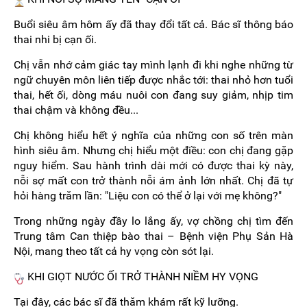
Buổi siêu âm hôm ấy đã thay đổi tất cả. Bác sĩ thông báo
thai nhi bị cạn ối.
Chị vẫn nhớ cảm giác tay mình lạnh đi khi nghe những từ
ngữ chuyên môn liên tiếp được nhắc tới: thai nhỏ hơn tuổi
thai, hết ối, dòng máu nuôi con đang suy giảm, nhịp tim
thai chậm và không đều...
Chị không hiểu hết ý nghĩa của những con số trên màn
hình siêu âm. Nhưng chị hiểu một điều: con chị đang gặp
nguy hiểm. Sau hành trình dài mới có được thai kỳ này,
nỗi sợ mất con trở thành nỗi ám ảnh lớn nhất. Chị đã tự
hỏi hàng trăm lần: "Liệu con có thể ở lại với mẹ không?"
Trong những ngày đầy lo lắng ấy, vợ chồng chị tìm đến
Trung tâm Can thiệp bào thai – Bệnh viện Phụ Sản Hà
Nội, mang theo tất cả hy vọng còn sót lại.
KHI GIỌT NƯỚC ỐI TRỞ THÀNH NIỀM HY VỌNG
Tại đây, các bác sĩ đã thăm khám rất kỹ lưỡng.