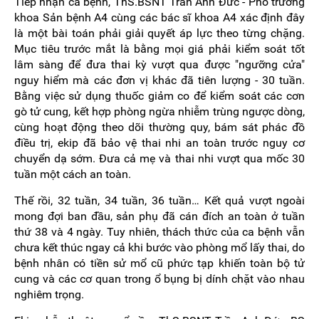
Tiếp nhận ca bệnh, ThS.BSNT Trần Anh Đức - Phó trưởng
khoa Sản bệnh A4 cùng các bác sĩ khoa A4 xác định đây
là một bài toán phải giải quyết áp lực theo từng chặng.
Mục tiêu trước mắt là bằng mọi giá phải kiểm soát tốt
lâm sàng để đưa thai kỳ vượt qua được "ngưỡng cửa"
nguy hiểm mà các đơn vị khác đã tiên lượng - 30 tuần.
Bằng việc sử dụng thuốc giảm co để kiểm soát các cơn
gò tử cung, kết hợp phòng ngừa nhiễm trùng ngược dòng,
cùng hoạt động theo dõi thường quy, bám sát phác đồ
điều trị, ekip đã bảo vệ thai nhi an toàn trước nguy cơ
chuyển dạ sớm. Đưa cả mẹ và thai nhi vượt qua mốc 30
tuần một cách an toàn.
Thế rồi, 32 tuần, 34 tuần, 36 tuần… Kết quả vượt ngoài
mong đợi ban đầu, sản phụ đã cán đích an toàn ở tuần
thứ 38 và 4 ngày. Tuy nhiên, thách thức của ca bệnh vẫn
chưa kết thúc ngay cả khi bước vào phòng mổ lấy thai, do
bệnh nhân có tiền sử mổ cũ phức tạp khiến toàn bộ tử
cung và các cơ quan trong ổ bụng bị dính chặt vào nhau
nghiêm trọng.