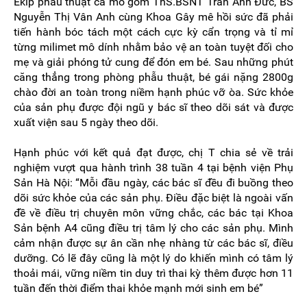
Ekip phẫu thuật ca mổ gồm ThS.BSNT Trần Anh Đức, BS
Nguyễn Thị Vân Anh cùng Khoa Gây mê hồi sức đã phải
tiến hành bóc tách một cách cực kỳ cẩn trọng và tỉ mỉ
từng milimet mô dính nhằm bảo vệ an toàn tuyệt đối cho
mẹ và giải phóng tử cung để đón em bé. Sau những phút
căng thẳng trong phòng phẫu thuật, bé gái nặng 2800g
chào đời an toàn trong niềm hạnh phúc vỡ òa. Sức khỏe
của sản phụ được đội ngũ y bác sĩ theo dõi sát và được
xuất viện sau 5 ngày theo dõi.
Hạnh phúc với kết quả đạt được, chị T chia sẻ về trải
nghiệm vượt qua hành trình 38 tuần 4 tại bệnh viện Phụ
Sản Hà Nội: “Mỗi đầu ngày, các bác sĩ đều đi buồng theo
dõi sức khỏe của các sản phụ. Điều đặc biệt là ngoài vấn
đề về điều trị chuyên môn vững chắc, các bác tại Khoa
Sản bệnh A4 cũng điều trị tâm lý cho các sản phụ. Mình
cảm nhận được sự ân cần nhẹ nhàng từ các bác sĩ, điều
dưỡng. Có lẽ đây cũng là một lý do khiến mình có tâm lý
thoải mái, vững niềm tin duy trì thai kỳ thêm được hơn 11
tuần đến thời điểm thai khỏe mạnh mới sinh em bé”