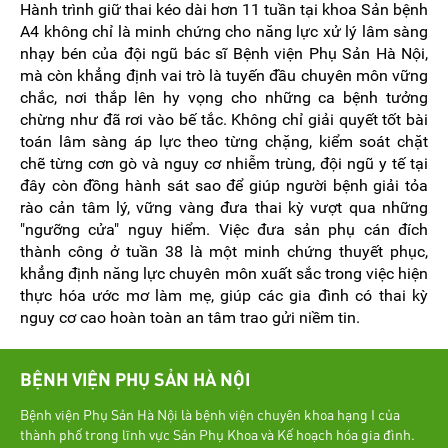
Hành trình giữ thai kéo dài hơn 11 tuần tại khoa Sản bệnh
A4 không chỉ là minh chứng cho năng lực xử lý lâm sàng
nhạy bén của đội ngũ bác sĩ Bệnh viện Phụ Sản Hà Nội,
mà còn khẳng định vai trò là tuyến đầu chuyên môn vững
chắc, nơi thắp lên hy vọng cho những ca bệnh tưởng
chừng như đã rơi vào bế tắc. Không chỉ giải quyết tốt bài
toán lâm sàng áp lực theo từng chặng, kiểm soát chặt
chẽ từng cơn gò và nguy cơ nhiễm trùng, đội ngũ y tế tại
đây còn đồng hành sát sao để giúp người bệnh giải tỏa
rào cản tâm lý, vững vàng đưa thai kỳ vượt qua những
"ngưỡng cửa" nguy hiểm. Việc đưa sản phụ cán đích
thành công ở tuần 38 là một minh chứng thuyết phục,
khẳng định năng lực chuyên môn xuất sắc trong việc hiện
thực hóa ước mơ làm mẹ, giúp các gia đình có thai kỳ
nguy cơ cao hoàn toàn an tâm trao gửi niềm tin.
BỆNH VIỆN PHỤ SẢN HÀ NỘI
Bệnh viện Phụ Sản Hà Nội là bệnh viện chuyên khoa hạng I của
thành phố trong lĩnh vực Sản Phụ Khoa và Kế hoạch hóa gia đình.