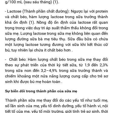
g/100 mL (sau sáu tháng) (1).
- Lactose (Thành phần chất đường): Ngược lại với protein
và chất béo, hàm lượng lactose trong sữa trưởng thành
khá ổn định (1). Nồng độ ổn định của lactose rất quan
trọng trong việc duy trì áp suất thẩm thấu không đổi trong
sữa mẹ. Lượng lactose trong sữa mẹ không liên quan đến
lượng đường sữa bà mẹ tiêu thụ. Sữa đầu bữa có chứa
một lượng lactose tương đương với sữa khi kết thúc cữ
bú, tuy nhiên lại chứa ít chất béo hơn .
- Chất béo: Hàm lượng chất béo trong sữa mẹ thay đổi
theo sự phát triển của thời kỳ tiết sữa, từ 1,9 đến 2,3%
trong sữa non đến 3,2–4,9% trong sữa trưởng thành và
chiếm khoảng một nửa năng lượng cung cấp cho trẻ sơ
sinh khi được bú mẹ hoàn toàn .
Sự biến đổi trong thành phần của sữa mẹ
Thành phần sữa mẹ thay đổi do các yếu tố như tuổi mẹ,
số lần sinh của mẹ, yếu tố dinh dưỡng, yếu tố hành vi, nội
tiết tố của mẹ, yếu tố môi trường, giới tính trẻ sơ sinh, thời