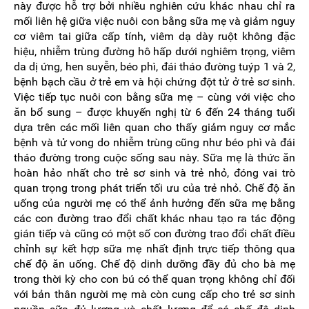
này được hỗ trợ bởi nhiều nghiên cứu khác nhau chỉ ra
mối liên hệ giữa việc nuôi con bằng sữa mẹ và giảm nguy
cơ viêm tai giữa cấp tính, viêm dạ dày ruột không đặc
hiệu, nhiễm trùng đường hô hấp dưới nghiêm trọng, viêm
da dị ứng, hen suyễn, béo phì, đái tháo đường tuýp 1 và 2,
bệnh bạch cầu ở trẻ em và hội chứng đột tử ở trẻ sơ sinh.
Việc tiếp tục nuôi con bằng sữa mẹ – cùng với việc cho
ăn bổ sung – được khuyến nghị từ 6 đến 24 tháng tuổi
dựa trên các mối liên quan cho thấy giảm nguy cơ mắc
bệnh và tử vong do nhiễm trùng cũng như béo phì và đái
tháo đường trong cuộc sống sau này. Sữa mẹ là thức ăn
hoàn hảo nhất cho trẻ sơ sinh và trẻ nhỏ, đóng vai trò
quan trọng trong phát triển tối ưu của trẻ nhỏ. Chế độ ăn
uống của người mẹ có thể ảnh hưởng đến sữa mẹ bằng
các con đường trao đổi chất khác nhau tạo ra tác động
gián tiếp và cũng có một số con đường trao đổi chất điều
chỉnh sự kết hợp sữa mẹ nhất định trực tiếp thông qua
chế độ ăn uống. Chế độ dinh dưỡng đầy đủ cho bà mẹ
trong thời kỳ cho con bú có thể quan trọng không chỉ đối
với bản thân người mẹ mà còn cung cấp cho trẻ sơ sinh