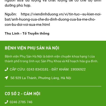
nguồn sữa đủ lượng và chất lượng để có chế độ dinh
dưỡng phù hợp.
Nguồn: https://viendinhduong.vn/vi/tin-tuc---su-kien-noi-
bat/anh-huong-cua-che-do-dinh-duong-cua-ba-me-cho-
con-bu-doi-voi-sua-me.html
Thu Linh - Tổ Truyền thông
BỆNH VIỆN PHỤ SẢN HÀ NỘI
Bệnh viện Phụ Sản Hà Nội là bệnh viện chuyên khoa hạng I của
thành phố trong lĩnh vực Sản Phụ Khoa và Kế hoạch hóa gia đình.
CẤP CỨU: 0243 8343181 - ĐẶT KHÁM: 19006922
Số 929 La Thành, Phường Láng, Hà Nội
CƠ SỞ 2 - CẢM HỘI
0246 2785 746