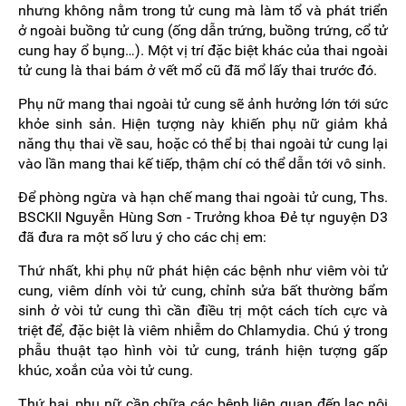
nhưng không nằm trong tử cung mà làm tổ và phát triển
ở ngoài buồng tử cung (ống dẫn trứng, buồng trứng, cổ tử
cung hay ổ bụng…). Một vị trí đặc biệt khác của thai ngoài
tử cung là thai bám ở vết mổ cũ đã mổ lấy thai trước đó.
Phụ nữ mang thai ngoài tử cung sẽ ảnh hưởng lớn tới sức
khỏe sinh sản. Hiện tượng này khiến phụ nữ giảm khả
năng thụ thai về sau, hoặc có thể bị thai ngoài tử cung lại
vào lần mang thai kế tiếp, thậm chí có thể dẫn tới vô sinh.
Để phòng ngừa và hạn chế mang thai ngoài tử cung, Ths.
BSCKII Nguyễn Hùng Sơn - Trưởng khoa Đẻ tự nguyện D3
đã đưa ra một số lưu ý cho các chị em:
Thứ nhất, khi phụ nữ phát hiện các bệnh như viêm vòi tử
cung, viêm dính vòi tử cung, chỉnh sửa bất thường bẩm
sinh ở vòi tử cung thì cần điều trị một cách tích cực và
triệt để, đặc biệt là viêm nhiễm do Chlamydia. Chú ý trong
phẫu thuật tạo hình vòi tử cung, tránh hiện tượng gấp
khúc, xoắn của vòi tử cung.
Thứ hai, phụ nữ cần chữa các bệnh liên quan đến lạc nội