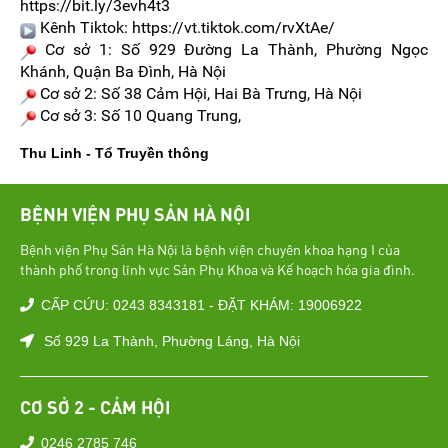
https://bit.ly/3evh4t3
Kênh Tiktok: https://vt.tiktok.com/rvXtAe/
Cơ sở 1: Số 929 Đường La Thành, Phường Ngọc
Khánh, Quận Ba Đình, Hà Nội
Cơ sở 2: Số 38 Cảm Hội, Hai Bà Trưng, Hà Nội
Cơ sở 3: Số 10 Quang Trung,
Thu Linh - Tổ Truyền thông
BỆNH VIỆN PHỤ SẢN HÀ NỘI
Bệnh viện Phụ Sản Hà Nội là bệnh viện chuyên khoa hạng I của
thành phố trong lĩnh vực Sản Phụ Khoa và Kế hoạch hóa gia đình.
CẤP CỨU: 0243 8343181 - ĐẶT KHÁM: 19006922
Số 929 La Thành, Phường Láng, Hà Nội
CƠ SỞ 2 - CẢM HỘI
0246 2785 746