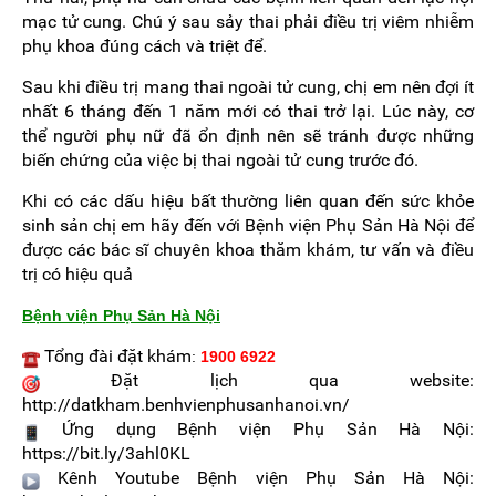
mạc tử cung. Chú ý sau sảy thai phải điều trị viêm nhiễm
phụ khoa đúng cách và triệt để.
Sau khi điều trị mang thai ngoài tử cung, chị em nên đợi ít
nhất 6 tháng đến 1 năm mới có thai trở lại. Lúc này, cơ
thể người phụ nữ đã ổn định nên sẽ tránh được những
biến chứng của việc bị thai ngoài tử cung trước đó.
Khi có các dấu hiệu bất thường liên quan đến sức khỏe
sinh sản chị em hãy đến với Bệnh viện Phụ Sản Hà Nội để
được các bác sĩ chuyên khoa thăm khám, tư vấn và điều
trị có hiệu quả
Bệnh viện Phụ Sản Hà Nội
Tổng đài đặt khám
:
1900 6922
Đặt lịch qua website:
http://datkham.benhvienphusanhanoi.vn/
Ứng dụng Bệnh viện Phụ Sản Hà Nội:
https://bit.ly/3ahl0KL
Kênh Youtube Bệnh viện Phụ Sản Hà Nội: