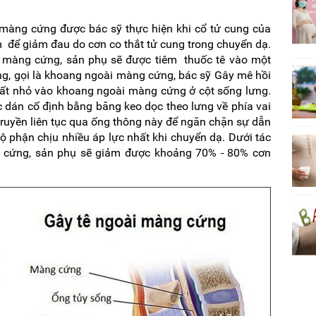
 màng cứng được bác sỹ thực hiện khi cổ tử cung của
để giảm đau do cơn co thắt tử cung trong chuyển dạ.
ài màng cứng, sản phụ sẽ được tiêm thuốc tê vào một
g, gọi là khoang ngoài màng cứng, bác sỹ Gây mê hồi
rất nhỏ vào khoang ngoài màng cứng ở cột sống lưng.
 dán cố định bằng băng keo dọc theo lưng về phía vai
truyền liên tục qua ống thông này để ngăn chặn sự dẫn
bộ phận chịu nhiều áp lực nhất khi chuyển dạ. Dưới tác
 cứng, sản phụ sẽ giảm được khoảng 70% - 80% cơn