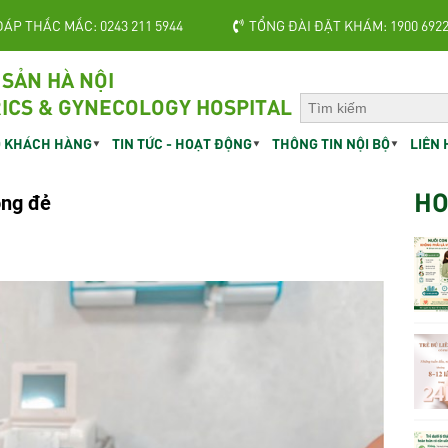
ĐÁP THẮC MẮC: 0243 211 5944
TỔNG ĐÀI ĐẶT KHÁM: 1900 692
 SẢN HÀ NỘI
ICS & GYNECOLOGY HOSPITAL
 KHÁCH HÀNG
TIN TỨC - HOẠT ĐỘNG
THÔNG TIN NỘI BỘ
LIÊN 
HO
ong đẻ