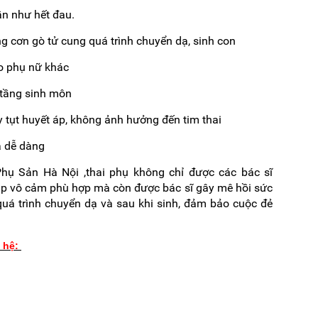
ần như hết đau.
g cơn gò tử cung quá trình chuyển dạ, sinh con
o phụ nữ khác
 tầng sinh môn
 tụt huyết áp, không ảnh hưởng đến tim thai
a dễ dàng
Phụ Sản Hà Nội ,thai phụ không chỉ được các bác sĩ
p vô cảm phù hợp mà còn được bác sĩ gây mê hồi sức
quá trình chuyển dạ và sau khi sinh, đảm bảo cuộc đẻ
n hệ: