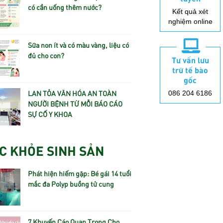
có cần uống thêm nước?
Kết quả xét
nghiệm online
Sữa non ít và có màu vàng, liệu có
đủ cho con?
Tư vấn lưu
trữ tế bào
gốc
LAN TỎA VĂN HÓA AN TOÀN
086 204 6186
NGƯỜI BỆNH TỪ MỖI BÁO CÁO
SỰ CỐ Y KHOA
C KHỎE SINH SẢN
Phát hiện hiếm gặp: Bé gái 14 tuổi
mắc đa Polyp buồng tử cung
7 Khuyến Cáo Quan Trọng Cho