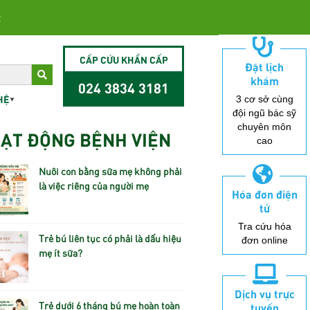
2
CẤP CỨU KHẨN CẤP
Đặt lịch
khám
024 3834 3181
HỆ
3 cơ sở cùng
đội ngũ bác sỹ
chuyên môn
ẠT ĐỘNG BỆNH VIỆN
cao
Nuôi con bằng sữa mẹ không phải
là việc riêng của người mẹ
Hóa đơn điện
tử
Tra cứu hóa
Trẻ bú liên tục có phải là dấu hiệu
đơn online
mẹ ít sữa?
Dịch vụ trực
Trẻ dưới 6 tháng bú mẹ hoàn toàn
tuyến