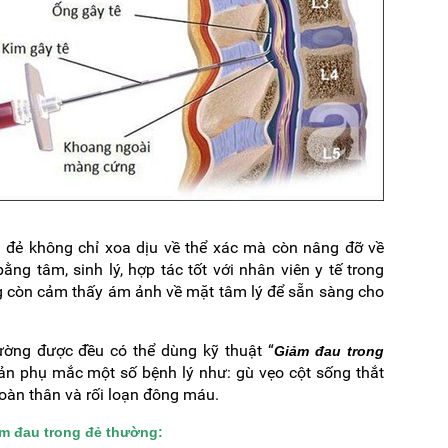
 đẻ không chỉ xoa dịu về thể xác mà còn nâng đỡ về
ằng tâm, sinh lý, hợp tác tốt với nhân viên y tế trong
g còn cảm thấy ám ảnh về mặt tâm lý để sẵn sàng cho
ờng được đều có thể dùng kỹ thuật “
Giảm đau trong
sản phụ mắc một số bệnh lý như: gù vẹo cột sống thắt
g toàn thân và rối loạn đông máu.
m đau trong đẻ thường: