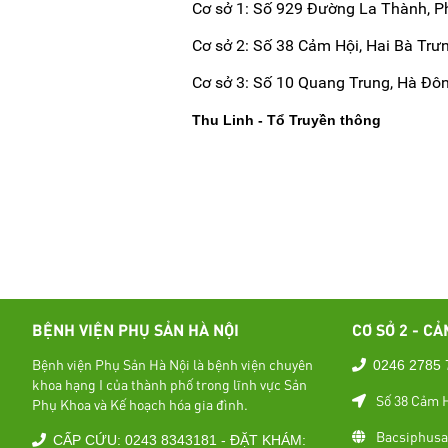
Cơ sở 1: Số 929 Đường La Thành, P
Cơ sở 2: Số 38 Cảm Hội, Hai Bà Trưn
Cơ sở 3: Số 10 Quang Trung, Hà Đông
Thu Linh - Tổ Truyền thông
BỆNH VIỆN PHỤ SẢN HÀ NỘI
CƠ SỞ 2 - CẢ
Bệnh viện Phụ Sản Hà Nội là bệnh viện chuyên
0246 2785 
khoa hạng I của thành phố trong lĩnh vực Sản
Số 38 Cảm H
Phụ Khoa và Kế hoạch hóa gia đình.
Bacsiphusa
CẤP CỨU: 0243 8343181 - ĐẶT KHÁM: