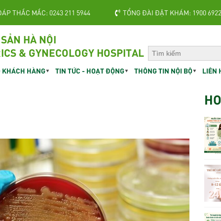
ĐÁP THẮC MẮC: 0243 211 5944
TỔNG ĐÀI ĐẶT KHÁM: 1900 692
 SẢN HÀ NỘI
ICS & GYNECOLOGY HOSPITAL
 KHÁCH HÀNG
TIN TỨC - HOẠT ĐỘNG
THÔNG TIN NỘI BỘ
LIÊN 
HO