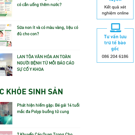
có cần uống thêm nước?
Kết quả xét
nghiệm online
Sữa non ít và có màu vàng, liệu có
đủ cho con?
Tư vấn lưu
trữ tế bào
gốc
LAN TỎA VĂN HÓA AN TOÀN
086 204 6186
NGƯỜI BỆNH TỪ MỖI BÁO CÁO
SỰ CỐ Y KHOA
C KHỎE SINH SẢN
Phát hiện hiếm gặp: Bé gái 14 tuổi
mắc đa Polyp buồng tử cung
7 Khuyến Cáo Quan Trọng Cho