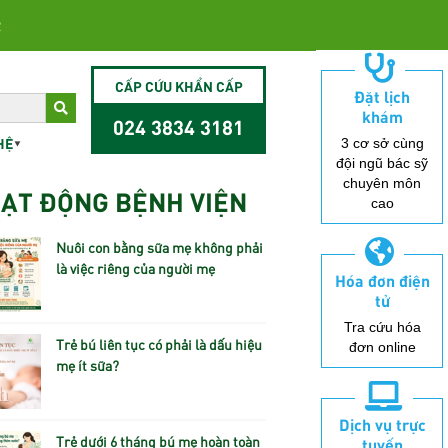
2
CẤP CỨU KHẨN CẤP
Đặt lịch
khám
024 3834 3181
HỆ
3 cơ sở cùng
đội ngũ bác sỹ
chuyên môn
ẠT ĐỘNG BỆNH VIỆN
cao
Nuôi con bằng sữa mẹ không phải
là việc riêng của người mẹ
Hóa đơn điện
tử
Tra cứu hóa
Trẻ bú liên tục có phải là dấu hiệu
đơn online
mẹ ít sữa?
Dịch vụ trực
Trẻ dưới 6 tháng bú mẹ hoàn toàn
tuyến