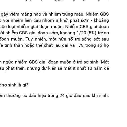
 gây viêm màng não và nhiễm trùng máu. Nhiễm GBS
o với nhiễm liên cầu nhóm B khởi phát sớm - khoảng
huộc loại nhiễm giai đoạn muộn. Nhiễm GBS giai đoạn
với nhiễm GBS giai đoạn sớm, khoảng 1/20 (5%) trẻ sơ
đoạn muộn. Tuy nhiên, một nửa số trẻ sống sót sau
 tinh thần hoặc thể chất lâu dài và 1/8 trong số họ
n ngừa nhiễm GBS giai đoạn muộn ở trẻ sơ sinh. Một
u phát triển, nhưng dự kiến ​​sẽ mất ít nhất 10 năm để
 sơ sinh là gì?
m thường có dấu hiệu trong 24 giờ đầu sau khi sinh.