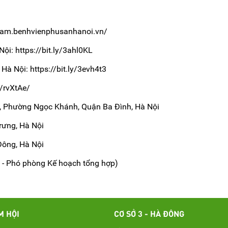
atkham.benhvienphusanhanoi.vn/
 Nội: https://bit.ly/3ahl0KL
 Hà Nội: https://bit.ly/3evh4t3
m/rvXtAe/
, Phường Ngọc Khánh, Quận Ba Đình, Hà Nội
rưng, Hà Nội
̂ng, Hà Nội
 - Phó phòng Kế hoạch tổng hợp)
M HỘI
CƠ SỞ 3 - HÀ ĐÔNG