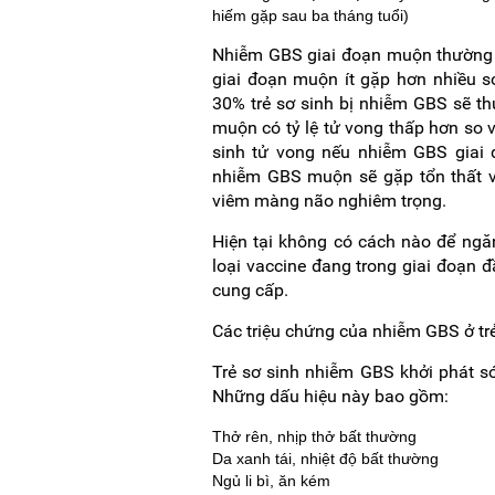
hiếm gặp sau ba tháng tuổi)
Nhiễm GBS giai đoạn muộn thường
giai đoạn muộn ít gặp hơn nhiều s
30% trẻ sơ sinh bị nhiễm GBS sẽ t
muộn có tỷ lệ tử vong thấp hơn so 
sinh tử vong nếu nhiễm GBS giai 
nhiễm GBS muộn sẽ gặp tổn thất về
viêm màng não nghiêm trọng.
Hiện tại không có cách nào để ngă
loại vaccine đang trong giai đoạn đầ
cung cấp.
Các triệu chứng của nhiễm GBS ở trẻ
Trẻ sơ sinh nhiễm GBS khởi phát sớ
Những dấu hiệu này bao gồm:
Thở rên, nhịp thở bất thường
Da xanh tái, nhiệt độ bất thường
Ngủ li bì, ăn kém