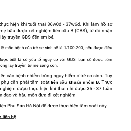
hực hiện khi tuổi thai 36w0d - 37w6d. Khi làm hồ sơ
 mẹ bầu được xét nghiệm liên cầu B (GBS), từ đó nhận
ơ lây truyền GBS đến em bé.
 lệ mắc bệnh của trẻ sơ sinh sẽ là 1/100-200, nếu được điều
ược biết là có yếu tố nguy cơ với GBS, bạn sẽ được tiêm
hòng lây truyền từ mẹ sang con.
ên các bệnh nhiễm trùng nguy hiểm ở trẻ sơ sinh. Tuy
i phụ cần phải tầm soát
Thực
liên cầu khuẩn nhóm B.
nghiệm được thực hiện khi thai nhi được 35 - 37 tuần
 âm đạo và hậu môn đưa đi xét nghiệm.
viện Phụ Sản Hà Nội để được thực hiện tầm soát này.
 liên hệ