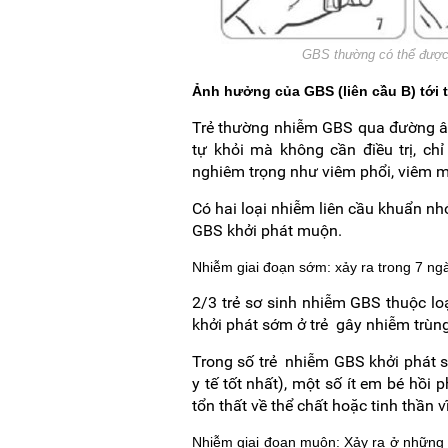
GBS thường có thể được 
Ảnh hưởng của GBS (liên cầu B) tới t
Trẻ thường nhiễm GBS qua đường â
tự khỏi mà không cần điều trị, chỉ
nghiêm trọng như viêm phổi, viêm m
Có hai loại nhiễm liên cầu khuẩn n
GBS khởi phát muộn.
Nhiễm giai đoạn sớm: xảy ra trong 7 ng
2/3 trẻ sơ sinh nhiễm GBS thuộc l
khởi phát sớm ở trẻ gây nhiễm trù
Trong số trẻ nhiễm GBS khởi phát 
y tế tốt nhất), một số ít em bé hồ
tổn thất về thể chất hoặc tinh thần v
Nhiễm giai đoạn muộn: Xảy ra ở những t