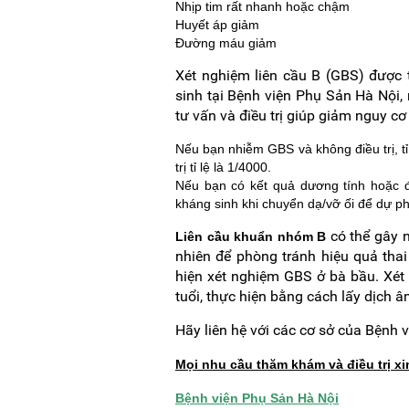
Nhịp tim rất nhanh hoặc chậm
Huyết áp giảm
Đường máu giảm
Xét nghiệm liên cầu B (GBS) được t
sinh tại Bệnh viện Phụ Sản Hà Nội,
tư vấn và điều trị giúp giảm nguy c
Nếu bạn nhiễm GBS và không điều trị, tỉ
trị tỉ lệ là 1/4000.
Nếu bạn có kết quả dương tính hoặc đ
kháng sinh khi chuyển dạ/vỡ ối để dự p
có thể gây n
Liên cầu khuẩn nhóm B
nhiên để phòng tránh hiệu quả tha
hiện xét nghiệm GBS ở bà bầu. Xét 
tuổi, thực hiện bằng cách lấy dịch
Hãy liên hệ với các cơ sở của Bệnh 
Mọi nhu cầu thăm khám và điều trị xin
Bệnh viện Phụ Sản Hà Nội