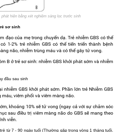
phát hiện bằng xét nghiệm sàng lọc trước sinh
rẻ sơ sinh
m đạo của mẹ trong chuyển dạ. Trẻ nhiễm GBS có thể
 có 1-2% trẻ nhiễm GBS có thể tiến triển thành bệnh
àng não, nhiễm trùng máu và có thể gây tử vong.
hóm B ở trẻ sơ sinh: nhiễm GBS khởi phát sớm và nhiễm
ày đầu sau sinh
oại nhiễm GBS khởi phát sớm. Phần lớn trẻ Nhiễm GBS
ng máu, viêm phổi và viêm màng não.
sớm, khoảng 10% sẽ tử vong (ngay cả với sự chăm sóc
i phục sau điều trị viêm màng não do GBS sẽ mang theo
ĩnh viễn.
rẻ từ 7 - 90 ngày tuổi (Thường gặp trong vòng 1 tháng tuổi,