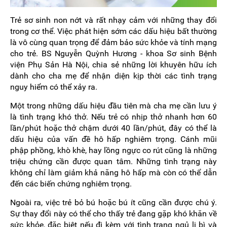
Trẻ sơ sinh non nớt và rất nhạy cảm với những thay đổi
trong cơ thể. Việc phát hiện sớm các dấu hiệu bất thường
là vô cùng quan trọng để đảm bảo sức khỏe và tính mạng
cho trẻ. BS Nguyễn Quỳnh Hương - khoa Sơ sinh Bệnh
viện Phụ Sản Hà Nội, chia sẻ những lời khuyên hữu ích
dành cho cha mẹ để nhận diện kịp thời các tình trạng
nguy hiểm có thể xảy ra.
Một trong những dấu hiệu đầu tiên mà cha mẹ cần lưu ý
là tình trạng khó thở. Nếu trẻ có nhịp thở nhanh hơn 60
lần/phút hoặc thở chậm dưới 40 lần/phút, đây có thể là
dấu hiệu của vấn đề hô hấp nghiêm trọng. Cánh mũi
phập phồng, khò khè, hay lồng ngực co rút cũng là những
triệu chứng cần được quan tâm. Những tình trạng này
không chỉ làm giảm khả năng hô hấp mà còn có thể dẫn
đến các biến chứng nghiêm trọng.
Ngoài ra, việc trẻ bỏ bú hoặc bú ít cũng cần được chú ý.
Sự thay đổi này có thể cho thấy trẻ đang gặp khó khăn về
sức khỏe, đặc biệt nếu đi kèm với tình trạng ngủ li bì và