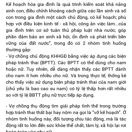
Kế hoạch hóa gia đình là quá trình kiểm soát khả năng
sinh con, điều chỉnh khoảng cách giữa các lần sinh và số
con trong gia đình một cách chủ động, có kế hoạch; phù
hợp với điều kiện kinh tế - xã hội, công ăn việc làm...của
gia đình trên cơ sở tuân thủ pháp luật nhà nước; góp
phần đảm bảo an sinh xã hội, ổn định và phát triển bền
vững của đất nước”, trong đó có 2 nhóm tình huống
thường gặp:
- Vợ chồng chủ động KHHGĐ bằng việc áp dụng các biện
pháp tránh thai (BPTT). Các BPTT có thể dùng cho nam
hoặc nữ. Tuy nhiên, dễ dàng nhận thấy các BPTT dành
cho nam ít hơn nhiều cho nữ. Và trong thực tế, thống kê
cho thấy việc sử dụng biện pháp tránh thai của nam giới
(chủ yếu là bao cao su nam) có tỷ lệ thấp hơn rất nhiều
so với tỷ lệ BBTT phụ nữ trực tiếp áp dụng.
- Vợ chồng thụ động tìm giải pháp tình thế trong trường
hợp tránh thai thất bại hay nôm na gọi là “vỡ kế hoạch”. Ở
nhóm tình huống này, đối tượng chịu tác động, mà là tác
động rất to lớn đến sức khỏe thể chất, tâm lý, xã hội lại rơi
hoàn toàn vào phụ nữ.