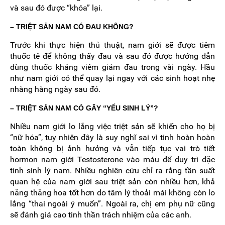
và sau đó được “khóa” lại.
– TRIỆT SẢN NAM CÓ ĐAU KHÔNG?
Trước khi thực hiện thủ thuật, nam giới sẽ được tiêm
thuốc tê để không thấy đau và sau đó được hướng dẫn
dùng thuốc kháng viêm giảm đau trong vài ngày. Hầu
như nam giới có thể quay lại ngay với các sinh hoạt nhẹ
nhàng hàng ngày sau đó.
– TRIỆT SẢN NAM CÓ GÂY “YẾU SINH LÝ”?
Nhiều nam giới lo lắng việc triệt sản sẽ khiến cho họ bị
“nữ hóa”, tuy nhiên đây là suy nghĩ sai vì tinh hoàn hoàn
toàn không bị ảnh hưởng và vẫn tiếp tục vai trò tiết
hormon nam giới Testosterone vào máu để duy trì đặc
tính sinh lý nam. Nhiều nghiên cứu chỉ ra rằng tần suất
quan hệ của nam giới sau triệt sản còn nhiều hơn, khả
năng thăng hoa tốt hơn do tâm lý thoải mái không còn lo
lắng “thai ngoài ý muốn”. Ngoài ra, chị em phụ nữ cũng
sẽ đánh giá cao tinh thần trách nhiệm của các anh.