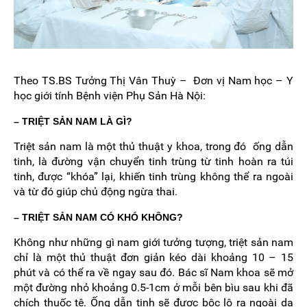
Theo TS.BS Tưởng Thị Vân Thuỳ – Đơn vị Nam học – Y
học giới tính Bệnh viện Phụ Sản Hà Nội:
– TRIỆT SẢN NAM LÀ GÌ?
Triệt sản nam là một thủ thuật y khoa, trong đó ống dẫn
tinh, là đường vận chuyển tinh trùng từ tinh hoàn ra túi
tinh, được “khóa” lại, khiến tinh trùng không thể ra ngoài
và từ đó giúp chủ động ngừa thai.
– TRIỆT SẢN NAM CÓ KHÓ KHÔNG?
Không như những gì nam giới tưởng tượng, triệt sản nam
chỉ là một thủ thuật đơn giản kéo dài khoảng 10 – 15
phút và có thể ra về ngay sau đó. Bác sĩ Nam khoa sẽ mở
một đường nhỏ khoảng 0.5-1cm ở mỗi bên bìu sau khi đã
chích thuốc tê. Ống dẫn tinh sẽ được bộc lộ ra ngoài da