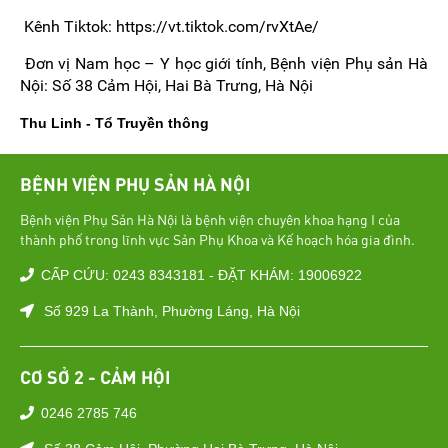
Kênh Tiktok: https://vt.tiktok.com/rvXtAe/
Đơn vị Nam học – Y học giới tính, Bệnh viện Phụ sản Hà
Nội: Số 38 Cảm Hội, Hai Bà Trưng, Hà Nội
Thu Linh - Tổ Truyền thông
BỆNH VIỆN PHỤ SẢN HÀ NỘI
Bệnh viện Phụ Sản Hà Nội là bệnh viện chuyên khoa hạng I của
thành phố trong lĩnh vực Sản Phụ Khoa và Kế hoạch hóa gia đình.
CẤP CỨU: 0243 8343181 - ĐẶT KHÁM: 19006922
Số 929 La Thành, Phường Láng, Hà Nội
CƠ SỞ 2 - CẢM HỘI
0246 2785 746