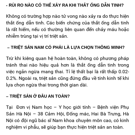
- RỦI RO NÀO CÓ THỂ XẢY RA KHI THẮT ỐNG DẪN TINH?
Không có trường hợp nào tử vong nào xảy ra do thực hiện
thắt ống dẫn tinh. Các biến chứng của thắt ống dẫn tinh
là rất hiếm, nếu có thường liên quan đến chảy máu hoặc
nhiễm trùng tại vị trí triệt sản.
– TRIỆT SẢN NAM CÓ PHẢI LÀ LỰA CHỌN THÔNG MINH?
Trừ khi kiêng quan hệ hoàn toàn, không có phương pháp
tránh thai nào hiệu quả hơn là thắt ống dẫn tinh trong
việc ngăn ngừa mang thai. Tỉ lệ thất bại là rất thấp 0.02-
0.2%. Ngoài ra, triệt sản cũng đứng đầu về tính kinh tế khi
lựa chọn ngừa thai trong thời gian dài.
– TRIỆT SẢN Ở ĐÂU AN TOÀN?
Tại Đơn vị Nam học – Y học giới tính – Bệnh viện Phụ
Sản Hà Nội – 38 Cảm Hội, Đống mác, Hai Bà Trưng, Hà
Nội có đội ngũ bác sĩ Nam khoa chuyên môn cao, có kinh
nghiệm vi phẫu, sẽ giúp bạn thực hiện triệt sản an toàn.