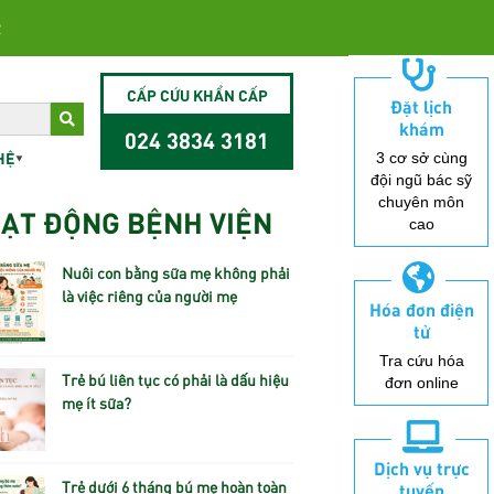
2
CẤP CỨU KHẨN CẤP
Đặt lịch
khám
024 3834 3181
HỆ
3 cơ sở cùng
đội ngũ bác sỹ
chuyên môn
ẠT ĐỘNG BỆNH VIỆN
cao
Nuôi con bằng sữa mẹ không phải
là việc riêng của người mẹ
Hóa đơn điện
tử
Tra cứu hóa
Trẻ bú liên tục có phải là dấu hiệu
đơn online
mẹ ít sữa?
Dịch vụ trực
Trẻ dưới 6 tháng bú mẹ hoàn toàn
tuyến