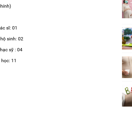
chính)
ác sĩ: 01
: 02
hạc sỹ : 04
 11