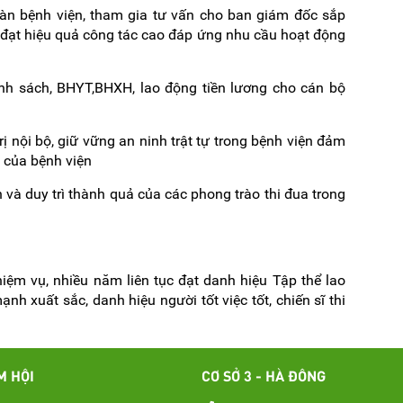
àn bệnh viện, tham gia tư vấn cho ban giám đốc sắp
ý đạt hiệu quả công tác cao đáp ứng nhu cầu hoạt động
nh sách, BHYT,BHXH, lao động tiền lương cho cán bộ
ị nội bộ, giữ vững an ninh trật tự trong bệnh viện đảm
 của bệnh viện
 và duy trì thành quả của các phong trào thi đua trong
ệm vụ, nhiều năm liên tục đạt danh hiệu Tập thể lao
nh xuất sắc, danh hiệu người tốt việc tốt, chiến sĩ thi
M HỘI
CƠ SỞ 3 - HÀ ĐÔNG