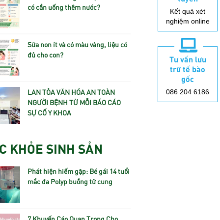
có cần uống thêm nước?
Kết quả xét
nghiệm online
Sữa non ít và có màu vàng, liệu có
đủ cho con?
Tư vấn lưu
trữ tế bào
gốc
LAN TỎA VĂN HÓA AN TOÀN
086 204 6186
NGƯỜI BỆNH TỪ MỖI BÁO CÁO
SỰ CỐ Y KHOA
C KHỎE SINH SẢN
Phát hiện hiếm gặp: Bé gái 14 tuổi
mắc đa Polyp buồng tử cung
7 Khuyến Cáo Quan Trọng Cho