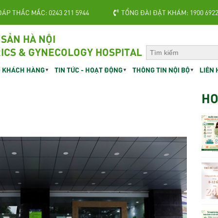
ĐÁP THẮC MẮC: 0243 211 5944
TỔNG ĐÀI ĐẶT KHÁM: 1900 692
 SẢN HÀ NỘI
ICS & GYNECOLOGY HOSPITAL
 KHÁCH HÀNG
TIN TỨC - HOẠT ĐỘNG
THÔNG TIN NỘI BỘ
LIÊN 
HO