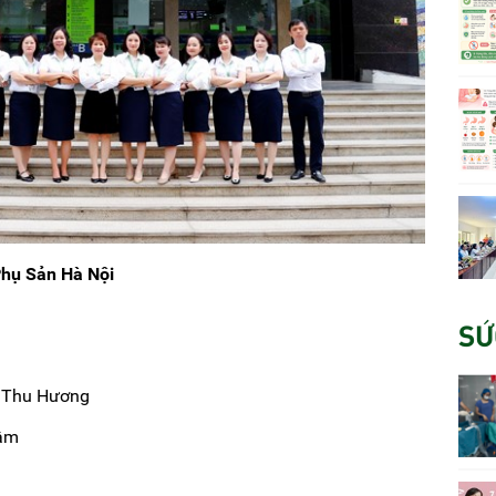
Phụ Sản Hà Nội
SỨ
h
ị Thu Hương
âm