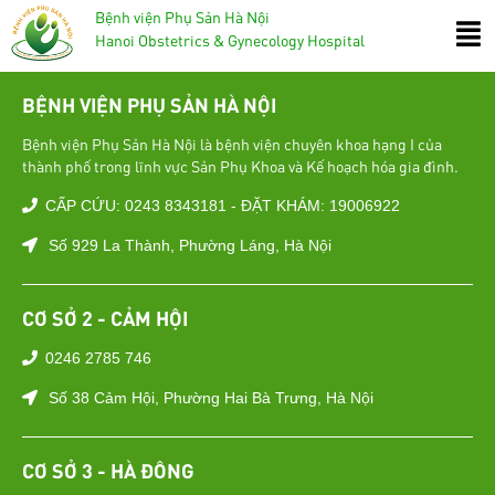
Bệnh viện Phụ Sản Hà Nội
Hanoi Obstetrics & Gynecology Hospital
BỆNH VIỆN PHỤ SẢN HÀ NỘI
Bệnh viện Phụ Sản Hà Nội là bệnh viện chuyên khoa hạng I của
thành phố trong lĩnh vực Sản Phụ Khoa và Kế hoạch hóa gia đình.
CẤP CỨU: 0243 8343181 - ĐẶT KHÁM: 19006922
Số 929 La Thành, Phường Láng, Hà Nội
CƠ SỞ 2 - CẢM HỘI
0246 2785 746
Số 38 Cảm Hội, Phường Hai Bà Trưng, Hà Nội
CƠ SỞ 3 - HÀ ĐÔNG