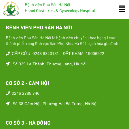
Bệnh viện Phụ Sản Hà Nội
Hanoi Obstetrics & Gynecology Hospital
BỆNH VIỆN PHỤ SẢN HÀ NỘI
Bệnh viện Phụ Sản Hà Nội là bệnh viện chuyên khoa hạng I của
thành phố trong lĩnh vực Sản Phụ Khoa và Kế hoạch hóa gia đình.
CẤP CỨU: 0243 8343181 - ĐẶT KHÁM: 19006922
Số 929 La Thành, Phường Láng, Hà Nội
CƠ SỞ 2 - CẢM HỘI
0246 2785 746
Số 38 Cảm Hội, Phường Hai Bà Trưng, Hà Nội
CƠ SỞ 3 - HÀ ĐÔNG