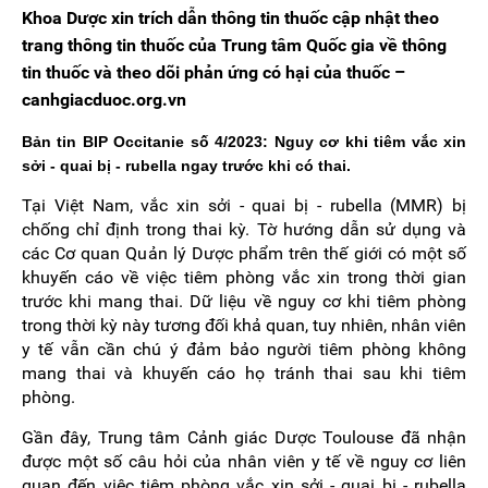
Khoa Dược xin trích dẫn thông tin thuốc cập nhật theo
trang thông tin thuốc của Trung tâm Quốc gia về thông
tin thuốc và theo dõi phản ứng có hại của thuốc –
canhgiacduoc.org.vn
Bản tin BIP Occitanie số 4/2023: Nguy cơ khi tiêm vắc xin
sởi - quai bị - rubella ngay trước khi có thai.
Tại Việt Nam, vắc xin sởi - quai bị - rubella (MMR) bị
chống chỉ định trong thai kỳ. Tờ hướng dẫn sử dụng và
các Cơ quan Quản lý Dược phẩm trên thế giới có một số
khuyến cáo về việc tiêm phòng vắc xin trong thời gian
trước khi mang thai. Dữ liệu về nguy cơ khi tiêm phòng
trong thời kỳ này tương đối khả quan, tuy nhiên, nhân viên
y tế vẫn cần chú ý đảm bảo người tiêm phòng không
mang thai và khuyến cáo họ tránh thai sau khi tiêm
phòng.
Gần đây, Trung tâm Cảnh giác Dược Toulouse đã nhận
được một số câu hỏi của nhân viên y tế về nguy cơ liên
quan đến việc tiêm phòng vắc xin sởi - quai bị - rubella