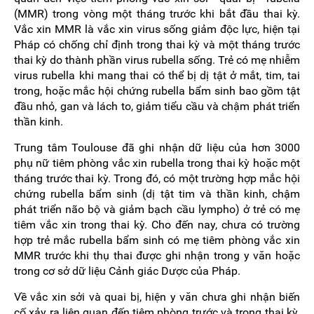
(MMR) trong vòng một tháng trước khi bắt đầu thai kỳ.
Vắc xin MMR là vắc xin virus sống giảm độc lực, hiện tại
Pháp có chống chỉ định trong thai kỳ và một tháng trước
thai kỳ do thành phần virus rubella sống. Trẻ có mẹ nhiễm
virus rubella khi mang thai có thể bị dị tật ở mắt, tim, tai
trong, hoặc mắc hội chứng rubella bẩm sinh bao gồm tật
đầu nhỏ, gan và lách to, giảm tiểu cầu và chậm phát triển
thần kinh.
Trung tâm Toulouse đã ghi nhận dữ liệu của hơn 3000
phụ nữ tiêm phòng vắc xin rubella trong thai kỳ hoặc một
tháng trước thai kỳ. Trong đó, có một trường hợp mắc hội
chứng rubella bẩm sinh (dị tật tim và thần kinh, chậm
phát triển não bộ và giảm bạch cầu lympho) ở trẻ có mẹ
tiêm vắc xin trong thai kỳ. Cho đến nay, chưa có trường
hợp trẻ mắc rubella bẩm sinh có mẹ tiêm phòng vắc xin
MMR trước khi thụ thai được ghi nhận trong y văn hoặc
trong cơ sở dữ liệu Cảnh giác Dược của Pháp.
Về vắc xin sởi và quai bị, hiện y văn chưa ghi nhận biến
cố xảy ra liên quan đến tiêm phòng trước và trong thai kỳ.