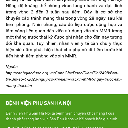
Nồng độ kháng thể chống virus tăng nhanh và đạt đỉnh
trong vòng 2 đến 3 tuần sau tiêm. Đây là cơ sở cho
khuyến cáo tránh mang thai trong vòng 28 ngày sau khi
tiêm phòng. Nhìn chung, các dữ liệu dược động học và
lâm sàng liên quan đến việc sử dụng vắc xin MMR trong
một tháng trước thai kỳ được ghi nhận cho đến nay tương
đối khả quan. Tuy nhiên, nhân viên y tế cần chú ý thực
hiện siêu âm phát hiện thai cho phụ nữ đi tiêm trước khi
tiến hành tiêm phòng vắc xin MMR.
Nguồn:
http://canhgiacduoc.org.vn/CanhGiacDuoc/DiemTin/2498/Ban-
tin-Bip-so-4-2023-nguy-co-khi-tiem-vacxin-MMR-ngay-truoc-khi-
mang-thai.htm
BỆNH VIỆN PHỤ SẢN HÀ NỘI
Bệnh viện Phụ Sản Hà Nội là bệnh viện chuyên khoa hạng I của
thành phố trong lĩnh vực Sản Phụ Khoa và Kế hoạch hóa gia đình.