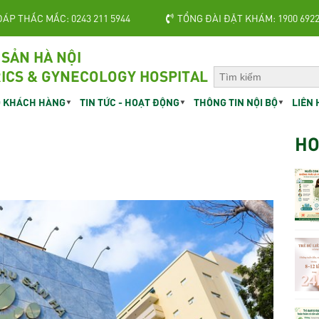
ĐÁP THẮC MẮC: 0243 211 5944
TỔNG ĐÀI ĐẶT KHÁM: 1900 692
 SẢN HÀ NỘI
ICS & GYNECOLOGY HOSPITAL
 KHÁCH HÀNG
TIN TỨC - HOẠT ĐỘNG
THÔNG TIN NỘI BỘ
LIÊN 
HO