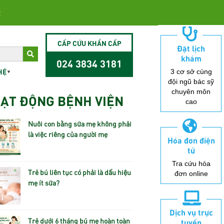
2
CẤP CỨU KHẨN CẤP
Đặt lịch
khám
024 3834 3181
HỆ
3 cơ sở cùng
đội ngũ bác sỹ
chuyên môn
ẠT ĐỘNG BỆNH VIỆN
cao
Nuôi con bằng sữa mẹ không phải
là việc riêng của người mẹ
Hóa đơn điện
tử
Tra cứu hóa
Trẻ bú liên tục có phải là dấu hiệu
đơn online
mẹ ít sữa?
Dịch vụ trực
Trẻ dưới 6 tháng bú mẹ hoàn toàn
tuyến