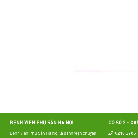
BỆNH VIỆN PHỤ SẢN HÀ NỘI
CƠ SỞ 2 - CẢ
Bệnh viện Phụ Sản Hà Nội là bệnh viện chuyên
0246 2785 