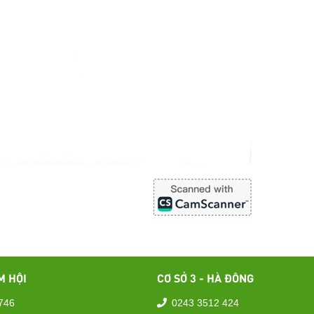
M HỘI
CƠ SỞ 3 - HÀ ĐÔNG
746
0243 3512 424