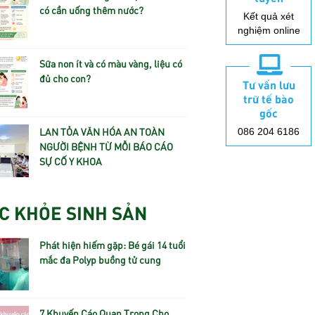
có cần uống thêm nước?
Kết quả xét
nghiệm online
Sữa non ít và có màu vàng, liệu có
đủ cho con?
Tư vấn lưu
trữ tế bào
gốc
LAN TỎA VĂN HÓA AN TOÀN
086 204 6186
NGƯỜI BỆNH TỪ MỖI BÁO CÁO
SỰ CỐ Y KHOA
C KHỎE SINH SẢN
Phát hiện hiếm gặp: Bé gái 14 tuổi
mắc đa Polyp buồng tử cung
7 Khuyến Cáo Quan Trọng Cho