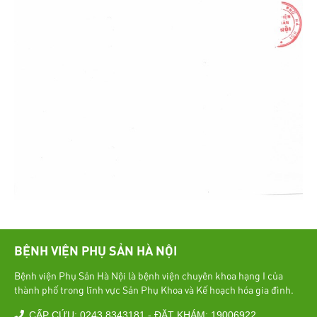
BỆNH VIỆN PHỤ SẢN HÀ NỘI
Bệnh viện Phụ Sản Hà Nội là bệnh viện chuyên khoa hạng I của
thành phố trong lĩnh vực Sản Phụ Khoa và Kế hoạch hóa gia đình.
CẤP CỨU: 0243 8343181 - ĐẶT KHÁM: 19006922