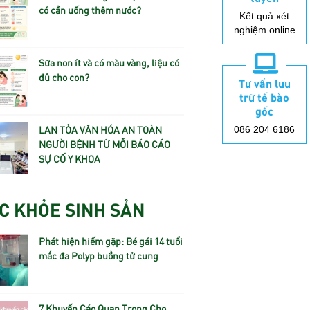
có cần uống thêm nước?
Kết quả xét
nghiệm online
Sữa non ít và có màu vàng, liệu có
đủ cho con?
Tư vấn lưu
trữ tế bào
gốc
LAN TỎA VĂN HÓA AN TOÀN
086 204 6186
NGƯỜI BỆNH TỪ MỖI BÁO CÁO
SỰ CỐ Y KHOA
C KHỎE SINH SẢN
Phát hiện hiếm gặp: Bé gái 14 tuổi
mắc đa Polyp buồng tử cung
7 Khuyến Cáo Quan Trọng Cho