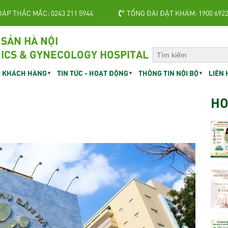
ĐÁP THẮC MẮC: 0243 211 5944
TỔNG ĐÀI ĐẶT KHÁM: 1900 692
 SẢN HÀ NỘI
ICS & GYNECOLOGY HOSPITAL
 KHÁCH HÀNG
TIN TỨC - HOẠT ĐỘNG
THÔNG TIN NỘI BỘ
LIÊN 
HO