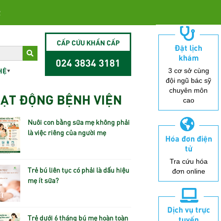
2
CẤP CỨU KHẨN CẤP
Đặt lịch
khám
024 3834 3181
HỆ
3 cơ sở cùng
đội ngũ bác sỹ
chuyên môn
ẠT ĐỘNG BỆNH VIỆN
cao
Nuôi con bằng sữa mẹ không phải
là việc riêng của người mẹ
Hóa đơn điện
tử
Tra cứu hóa
Trẻ bú liên tục có phải là dấu hiệu
đơn online
mẹ ít sữa?
Dịch vụ trực
Trẻ dưới 6 tháng bú mẹ hoàn toàn
tuyến