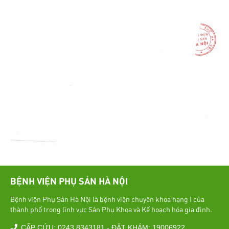
BỆNH VIỆN PHỤ SẢN HÀ NỘI
Bệnh viện Phụ Sản Hà Nội là bệnh viện chuyên khoa hạng I của
thành phố trong lĩnh vực Sản Phụ Khoa và Kế hoạch hóa gia đình.
CẤP CỨU: 0243 8343181 - ĐẶT KHÁM: 19006922