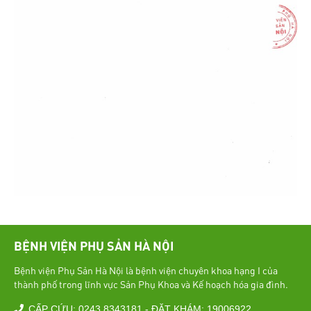
BỆNH VIỆN PHỤ SẢN HÀ NỘI
Bệnh viện Phụ Sản Hà Nội là bệnh viện chuyên khoa hạng I của
thành phố trong lĩnh vực Sản Phụ Khoa và Kế hoạch hóa gia đình.
CẤP CỨU: 0243 8343181 - ĐẶT KHÁM: 19006922