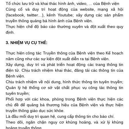
Tổ chức lưu trữ và khai thác hình ảnh, video, ... của Bệnh viện
Củng cố và duy trì hoạt động của website, mạng xã hội
(facebook, twitter…), kênh Youtube; xây dựng các sản phẩm
truyền thông quảng bá hình ảnh của Bệnh viện.
Thực hiện chế độ báo cáo thường xuyên và đột xuất theo quy
định.
3. NHIỆM VỤ CỤ THỂ:
Thực hiện công tác Truyền thông của Bệnh viện theo Kế hoạch
năm cũng như các sự kiện đột xuất diễn ra tại Bệnh viện.
Xây dựng, duy trì và phát triển hoạt động các trang thông tin
điện tử. Chịu trách nhiệm khai thác, đăng tải các thông tin của
Bệnh viện.
Chịu trách nhiệm về nội dung, hình thức thông tin tuyên truyền;
Quản lý hệ thống cơ sở vật chất phục vụ công tác thông tin
tuyên truyền;
Phối hợp với các khoa, phòng trong Bệnh viện thực hiện các
chủ đề để quảng bá thương hiệu của Bệnh viện và thực hiện
truyền thông giáo dục sức khỏe.
Là đầu mối duy trì quan hệ, cung cấp thông tin cho báo chí.
Theo dõi, ngăn chặn nguy cơ khủng hoảng, và xử lý khủng
hoảng truyền thông.