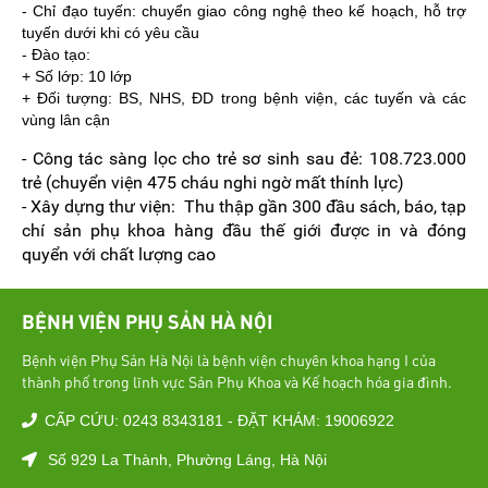
- Chỉ đạo tuyến: chuyển giao công nghệ theo kế hoạch, hỗ trợ
tuyến dưới khi có yêu cầu
- Đào tạo:
+ Số lớp: 10 lớp
+ Đối tượng: BS, NHS, ĐD trong bệnh viện, các tuyến và các
vùng lân cận
- Công tác sàng lọc cho trẻ sơ sinh sau đẻ: 108.723.000
trẻ (chuyển viện 475 cháu nghi ngờ mất thính lực)
- Xây dựng thư viện: Thu thập gần 300 đầu sách, báo, tạp
chí sản phụ khoa hàng đầu thế giới được in và đóng
quyển với chất lượng cao
BỆNH VIỆN PHỤ SẢN HÀ NỘI
Bệnh viện Phụ Sản Hà Nội là bệnh viện chuyên khoa hạng I của
thành phố trong lĩnh vực Sản Phụ Khoa và Kế hoạch hóa gia đình.
CẤP CỨU: 0243 8343181 - ĐẶT KHÁM: 19006922
Số 929 La Thành, Phường Láng, Hà Nội