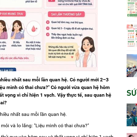
 nhiều nhất sau mỗi lần quan hệ. Có người mới 2–3
Liệu mình có thai chưa?" Có người vừa quan hệ hôm
SỨ
t vọng vì chỉ hiện 1 vạch. Vậy thực tế, sau quan hệ
hai?
nhiều nhất sau mỗi lần quan hệ.
ỏi và lo lắng: "Liệu mình có thai chưa?"
thử que vào hôm sau và thất vọng vì chỉ hiện 1 vạch.