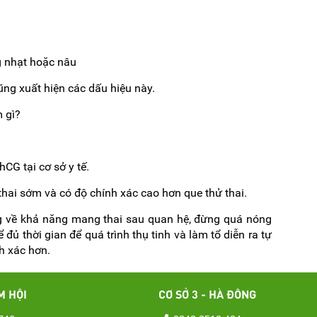
i
 nhạt hoặc nâu
ng xuất hiện các dấu hiệu này.
 gì?
CG tại cơ sở y tế.
hai sớm và có độ chính xác cao hơn que thử thai.
 về khả năng mang thai sau quan hệ, đừng quá nóng
 đủ thời gian để quá trình thụ tinh và làm tổ diễn ra tự
nh xác hơn.
M HỘI
CƠ SỞ 3 - HÀ ĐÔNG