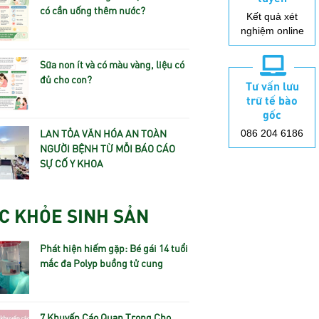
có cần uống thêm nước?
Kết quả xét
nghiệm online
Sữa non ít và có màu vàng, liệu có
đủ cho con?
Tư vấn lưu
trữ tế bào
gốc
LAN TỎA VĂN HÓA AN TOÀN
086 204 6186
NGƯỜI BỆNH TỪ MỖI BÁO CÁO
SỰ CỐ Y KHOA
C KHỎE SINH SẢN
Phát hiện hiếm gặp: Bé gái 14 tuổi
mắc đa Polyp buồng tử cung
7 Khuyến Cáo Quan Trọng Cho