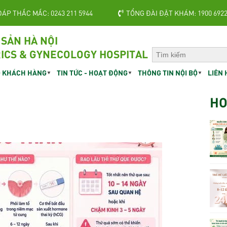
ĐÁP THẮC MẮC: 0243 211 5944
TỔNG ĐÀI ĐẶT KHÁM: 1900 692
 SẢN HÀ NỘI
ICS & GYNECOLOGY HOSPITAL
 KHÁCH HÀNG
TIN TỨC - HOẠT ĐỘNG
THÔNG TIN NỘI BỘ
LIÊN 
HO