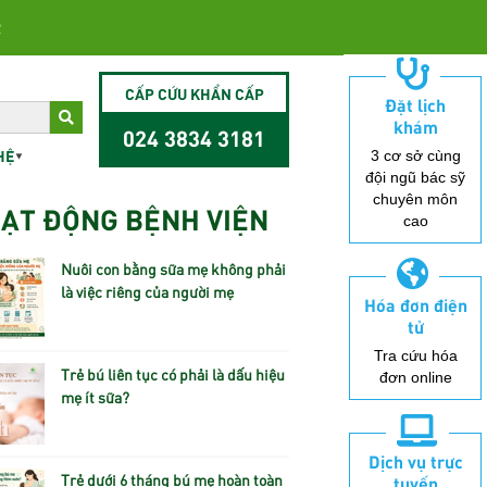
2
CẤP CỨU KHẨN CẤP
Đặt lịch
khám
024 3834 3181
HỆ
3 cơ sở cùng
đội ngũ bác sỹ
chuyên môn
ẠT ĐỘNG BỆNH VIỆN
cao
Nuôi con bằng sữa mẹ không phải
là việc riêng của người mẹ
Hóa đơn điện
tử
Tra cứu hóa
Trẻ bú liên tục có phải là dấu hiệu
đơn online
mẹ ít sữa?
Dịch vụ trực
Trẻ dưới 6 tháng bú mẹ hoàn toàn
tuyến