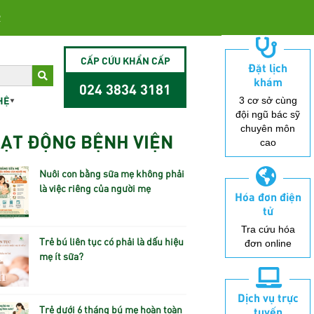
2
CẤP CỨU KHẨN CẤP
Đặt lịch
khám
024 3834 3181
HỆ
3 cơ sở cùng
đội ngũ bác sỹ
chuyên môn
ẠT ĐỘNG BỆNH VIỆN
cao
Nuôi con bằng sữa mẹ không phải
là việc riêng của người mẹ
Hóa đơn điện
tử
Tra cứu hóa
Trẻ bú liên tục có phải là dấu hiệu
đơn online
mẹ ít sữa?
Dịch vụ trực
Trẻ dưới 6 tháng bú mẹ hoàn toàn
tuyến