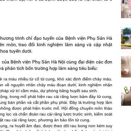
chương trình chỉ đạo tuyến của Bệnh viện Phụ Sản Hà
ên môn, trao đổi kinh nghiệm lâm sàng và cập nhật
khoa tuyến dưới.
n của Bệnh viện Phụ Sản Hà Nội cùng đại diện các đơn
và phân tích bốn trường hợp lâm sàng tiêu biểu:
ẻ ra máu nhiều từ cổ tử cung, khó xác định điểm chảy máu.
luận về nguyên nhân chảy máu đoạn dưới, kinh nghiệm nhận
 pháp xử trí cầm máu, dự phòng băng huyết sau sinh.
động, trong mổ phát hiện rau cài răng lược bám đáy tử cung,
ung bán phần và cắt phần phụ phải. Đây là trường hợp lâm
 không được phát hiện trước mổ. Hội đồng chuyên môn thảo
ng lọc và chẩn đoán rau cài răng lược trước sinh, kiểm soát
ật rau cài răng lược, phương án bảo tồn tử cung.
bụng, ra huyết âm đạo, được theo dõi rau bong non kèm suy