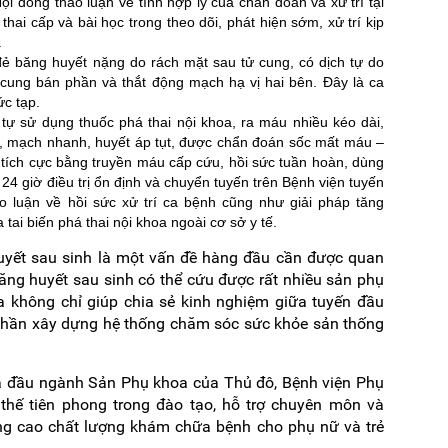
Hội đồng thảo luận về tính hợp lý của chẩn đoán và xử trí tại
hai cấp và bài học trong theo dõi, phát hiện sớm, xử trí kịp
.
ẻ băng huyết nặng do rách mặt sau tử cung, có dịch tự do
cung bán phần và thắt động mạch hạ vị hai bên. Đây là ca
ức tạp.
tự sử dụng thuốc phá thai nội khoa, ra máu nhiều kéo dài,
t, mạch nhanh, huyết áp tụt, được chẩn đoán sốc mất máu –
í tích cực bằng truyền máu cấp cứu, hồi sức tuần hoàn, dùng
24 giờ điều trị ổn định và chuyển tuyến trên Bệnh viện tuyến
ảo luận về hồi sức xử trí ca bệnh cũng như giải pháp tăng
tai biến phá thai nội khoa ngoài cơ sở y tế.
uyết sau sinh là một vấn đề hàng đầu cần được quan
ăng huyết sau sinh có thể cứu được rất nhiều sản phụ
xa không chỉ giúp chia sẻ kinh nghiệm giữa tuyến đầu
phần xây dựng hệ thống chăm sóc sức khỏe sản thống
oa đầu ngành Sản Phụ khoa của Thủ đô, Bệnh viện Phụ
 thế tiên phong trong đào tạo, hỗ trợ chuyên môn và
ng cao chất lượng khám chữa bệnh cho phụ nữ và trẻ