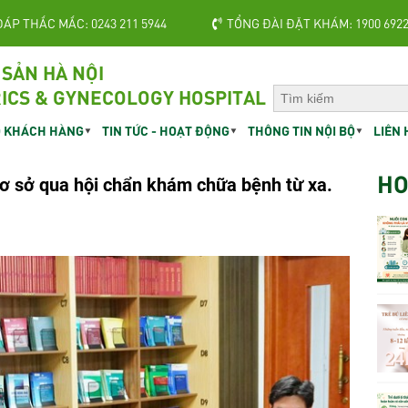
ĐÁP THẮC MẮC: 0243 211 5944
TỔNG ĐÀI ĐẶT KHÁM: 1900 692
 SẢN HÀ NỘI
ICS & GYNECOLOGY HOSPITAL
 KHÁCH HÀNG
TIN TỨC - HOẠT ĐỘNG
THÔNG TIN NỘI BỘ
LIÊN 
HO
ơ sở qua hội chẩn khám chữa bệnh từ xa.