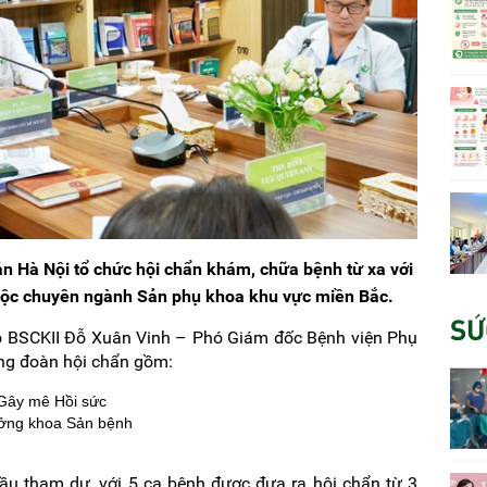
n Hà Nội tổ chức hội chẩn khám, chữa bệnh từ xa với
uộc chuyên ngành Sản phụ khoa khu vực miền Bắc.
SỨ
có BSCKII Đỗ Xuân Vinh – Phó Giám đốc Bệnh viện Phụ
ong đoàn hội chẩn gồm:
Gây mê Hồi sức
ởng khoa Sản bệnh
ầu tham dự, với 5 ca bệnh được đưa ra hội chẩn từ 3