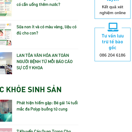
có cần uống thêm nước?
Kết quả xét
nghiệm online
Sữa non ít và có màu vàng, liệu có
đủ cho con?
Tư vấn lưu
trữ tế bào
gốc
LAN TỎA VĂN HÓA AN TOÀN
086 204 6186
NGƯỜI BỆNH TỪ MỖI BÁO CÁO
SỰ CỐ Y KHOA
C KHỎE SINH SẢN
Phát hiện hiếm gặp: Bé gái 14 tuổi
mắc đa Polyp buồng tử cung
7 Khuyến Cáo Quan Trọng Cho