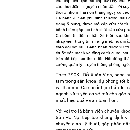
thai cấp, chỉ định mổ cấp cứu lấy thai. 
các thời điểm, nguyên nhân dẫn tới suy t
thời ở nhóm thai non tháng nguy cơ cao
Ca bệnh 4: Sản phụ sinh thường, sau đ
trong ổ bụng, được mổ cấp cứu cắt tử 
bệnh hiếm gặp, có tính chất cấp cứu ph
Ca bệnh 5: Bệnh nhân 25 tuổi, sau khi 
nhập viện trong tình trạng mệt, hoa mắ
theo dõi sót rau. Bệnh nhân được xử tr
thuốc vận mạch và tăng co tử cung, sau 
trên để tiếp tục theo dõi. Hội đồng th
cường quản lý, truyền thông phòng ngừa 
Theo BSCKII Đỗ Xuân Vinh, băng h
tâm trong sản khoa, dự phòng tốt b
và thai nhi. Các buổi hội chẩn từ 
ngành và tuyến cơ sở mà còn góp 
nhất, hiệu quả và an toàn hơn.
Với vai trò là bệnh viện chuyên kh
Sản Hà Nội tiếp tục khẳng định vị
chuyển giao kỹ thuật, góp phần nâ