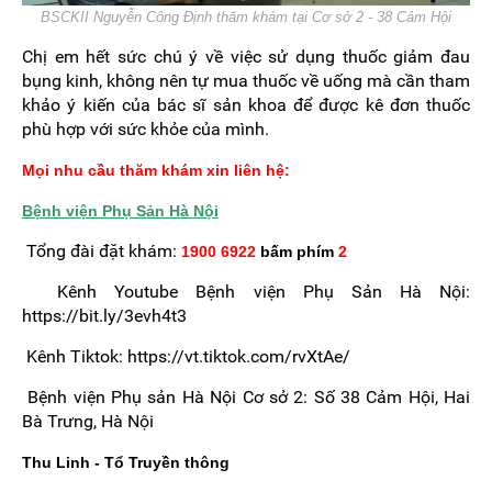
BSCKII Nguyễn Công Định thăm khám tại Cơ sở 2 - 38 Cảm Hội
Chị em hết sức chú ý về việc sử dụng thuốc giảm đau
bụng kinh, không nên tự mua thuốc về uống mà cần tham
khảo ý kiến của bác sĩ sản khoa để được kê đơn thuốc
phù hợp với sức khỏe của mình.
Mọi nhu cầu thăm khám xin liên hệ:
Bệnh viện Phụ Sản Hà Nội
Tổng đài đặt khám:
1900 6922
bấm phím
2
Kênh Youtube Bệnh viện Phụ Sản Hà Nội:
https://bit.ly/3evh4t3
Kênh Tiktok: https://vt.tiktok.com/rvXtAe/
Bệnh viện Phụ sản Hà Nội Cơ sở 2: Số 38 Cảm Hội, Hai
Bà Trưng, Hà Nội
Thu Linh - Tổ Truyền thông