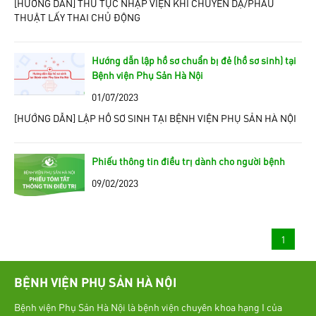
[HƯỚNG DẪN] THỦ TỤC NHẬP VIỆN KHI CHUYỂN DẠ/PHẪU
THUẬT LẤY THAI CHỦ ĐỘNG
Hướng dẫn lập hồ sơ chuẩn bị đẻ (hồ sơ sinh) tại
Bệnh viện Phụ Sản Hà Nội
01/07/2023
[HƯỚNG DẪN] LẬP HỒ SƠ SINH TẠI BỆNH VIỆN PHỤ SẢN HÀ NỘI
Phiếu thông tin điều trị dành cho người bệnh
09/02/2023
1
BỆNH VIỆN PHỤ SẢN HÀ NỘI
Bệnh viện Phụ Sản Hà Nội là bệnh viện chuyên khoa hạng I của