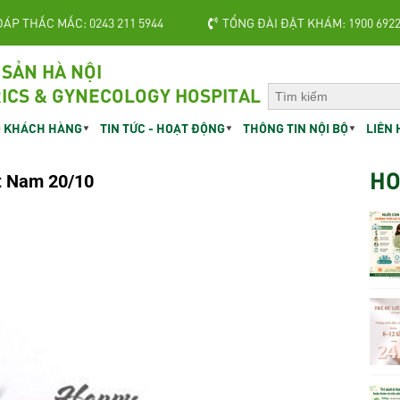
ĐÁP THẮC MẮC: 0243 211 5944
TỔNG ĐÀI ĐẶT KHÁM: 1900 692
 SẢN HÀ NỘI
ICS & GYNECOLOGY HOSPITAL
 KHÁCH HÀNG
TIN TỨC - HOẠT ĐỘNG
THÔNG TIN NỘI BỘ
LIÊN 
HO
t Nam 20/10