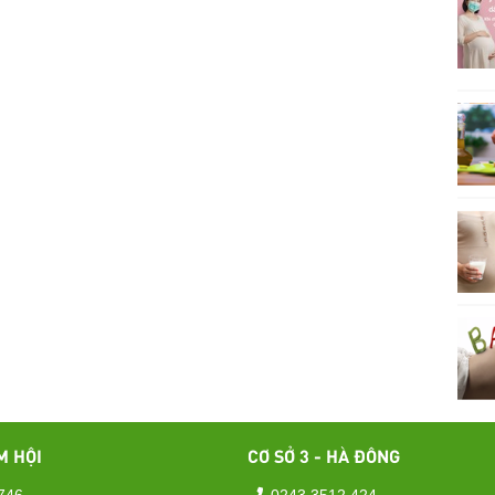
M HỘI
CƠ SỞ 3 - HÀ ĐÔNG
746
0243 3512 424