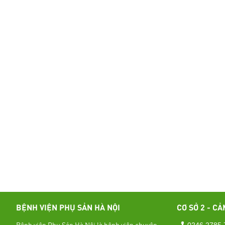
BỆNH VIỆN PHỤ SẢN HÀ NỘI
CƠ SỞ 2 - CẢ
Bệnh viện Phụ Sản Hà Nội là bệnh viện chuyên
0246 2785 