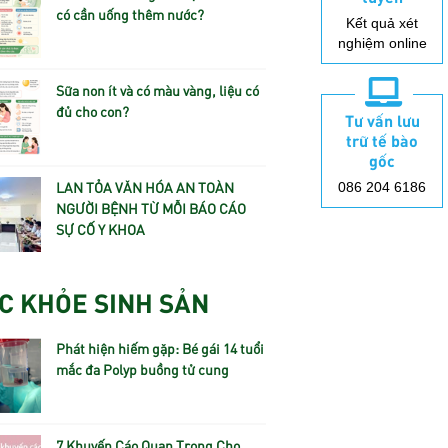
có cần uống thêm nước?
Kết quả xét
nghiệm online
Sữa non ít và có màu vàng, liệu có
đủ cho con?
Tư vấn lưu
trữ tế bào
gốc
LAN TỎA VĂN HÓA AN TOÀN
086 204 6186
NGƯỜI BỆNH TỪ MỖI BÁO CÁO
SỰ CỐ Y KHOA
C KHỎE SINH SẢN
Phát hiện hiếm gặp: Bé gái 14 tuổi
mắc đa Polyp buồng tử cung
7 Khuyến Cáo Quan Trọng Cho