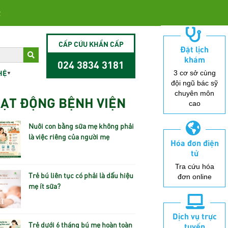
2
CẤP CỨU KHẨN CẤP
Đặt lịch
khám
024 3834 3181
HỆ
3 cơ sở cùng
đội ngũ bác sỹ
chuyên môn
ẠT ĐỘNG BỆNH VIỆN
cao
Nuôi con bằng sữa mẹ không phải
là việc riêng của người mẹ
Hóa đơn điện
tử
Tra cứu hóa
Trẻ bú liên tục có phải là dấu hiệu
đơn online
mẹ ít sữa?
Dịch vụ trực
Trẻ dưới 6 tháng bú mẹ hoàn toàn
tuyến