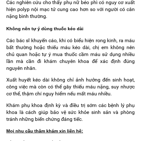
Các nghiên cứu cho thấy phụ nữ béo phì có nguy cơ xuất
hiện polyp nội mạc tử cung cao hơn so với người có cân
nặng bình thường.
Không nên tự ý dùng thuốc kéo dài
Các bác sĩ khuyến cáo, khi có biểu hiện rong kinh, ra máu
bất thường hoặc thiếu máu kéo dài, chị em không nên
chủ quan hoặc tự ý mua thuốc cầm máu sử dụng nhiều
lần mà cần đi khám chuyên khoa để xác định đúng
nguyên nhân.
Xuất huyết kéo dài không chỉ ảnh hưởng đến sinh hoạt,
công việc mà còn có thể gây thiếu máu nặng, suy nhược
cơ thể, thậm chí nguy hiểm nếu mất máu nhiều.
Khám phụ khoa định kỳ và điều trị sớm các bệnh lý phụ
khoa là cách giúp bảo vệ sức khỏe sinh sản và phòng
tránh những biến chứng đáng tiếc.
Mọi nhu cầu thăm khám xin liên hệ: