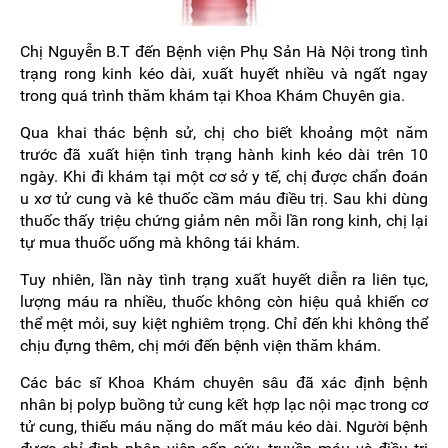
Chị Nguyễn B.T đến Bệnh viện Phụ Sản Hà Nội trong tình
trạng rong kinh kéo dài, xuất huyết nhiều và ngất ngay
trong quá trình thăm khám tại Khoa Khám Chuyên gia.
Qua khai thác bệnh sử, chị cho biết khoảng một năm
trước đã xuất hiện tình trạng hành kinh kéo dài trên 10
ngày. Khi đi khám tại một cơ sở y tế, chị được chẩn đoán
u xơ tử cung và kê thuốc cầm máu điều trị. Sau khi dùng
thuốc thấy triệu chứng giảm nên mỗi lần rong kinh, chị lại
tự mua thuốc uống mà không tái khám.
Tuy nhiên, lần này tình trạng xuất huyết diễn ra liên tục,
lượng máu ra nhiều, thuốc không còn hiệu quả khiến cơ
thể mệt mỏi, suy kiệt nghiêm trọng. Chỉ đến khi không thể
chịu đựng thêm, chị mới đến bệnh viện thăm khám.
Các bác sĩ Khoa Khám chuyên sâu đã xác định bệnh
nhân bị polyp buồng tử cung kết hợp lạc nội mạc trong cơ
tử cung, thiếu máu nặng do mất máu kéo dài. Người bệnh