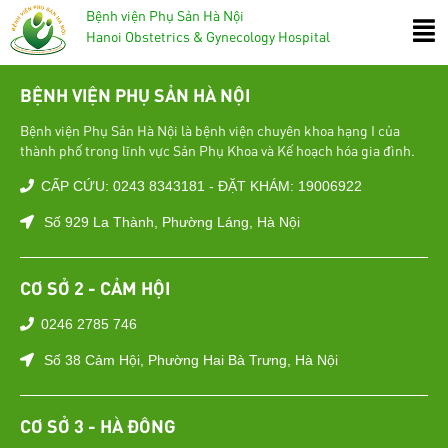
Bệnh viện Phụ Sản Hà Nội
Hanoi Obstetrics & Gynecology Hospital
BỆNH VIỆN PHỤ SẢN HÀ NỘI
Bệnh viện Phụ Sản Hà Nội là bệnh viện chuyên khoa hạng I của
thành phố trong lĩnh vực Sản Phụ Khoa và Kế hoạch hóa gia đình.
CẤP CỨU: 0243 8343181 - ĐẶT KHÁM: 19006922
Số 929 La Thành, Phường Láng, Hà Nội
CƠ SỞ 2 - CẢM HỘI
0246 2785 746
Số 38 Cảm Hội, Phường Hai Bà Trưng, Hà Nội
CƠ SỞ 3 - HÀ ĐÔNG