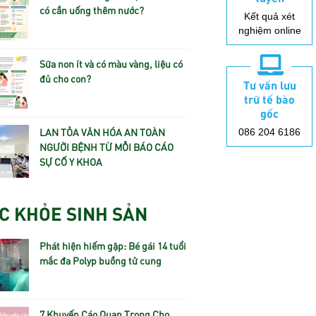
có cần uống thêm nước?
Kết quả xét
nghiệm online
Sữa non ít và có màu vàng, liệu có
đủ cho con?
Tư vấn lưu
trữ tế bào
gốc
LAN TỎA VĂN HÓA AN TOÀN
086 204 6186
NGƯỜI BỆNH TỪ MỖI BÁO CÁO
SỰ CỐ Y KHOA
C KHỎE SINH SẢN
Phát hiện hiếm gặp: Bé gái 14 tuổi
mắc đa Polyp buồng tử cung
7 Khuyến Cáo Quan Trọng Cho