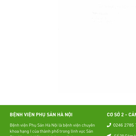
BỆNH VIỆN PHỤ SẢN HÀ NỘI
CƠ SỞ 2 - CẢ
Bệnh viện Phụ Sản Hà Nội là bệnh viện chuyên
0246 2785 
khoa hạng I của thành phố trong lĩnh vực Sản
Số 38 Cảm H