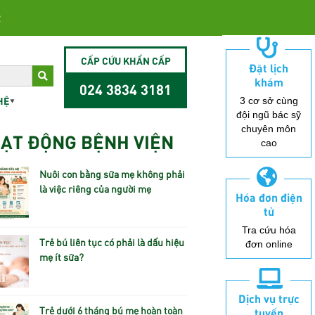
2
CẤP CỨU KHẨN CẤP
Đặt lịch
khám
024 3834 3181
HỆ
3 cơ sở cùng
đội ngũ bác sỹ
chuyên môn
ẠT ĐỘNG BỆNH VIỆN
cao
Nuôi con bằng sữa mẹ không phải
là việc riêng của người mẹ
Hóa đơn điện
tử
Tra cứu hóa
Trẻ bú liên tục có phải là dấu hiệu
đơn online
mẹ ít sữa?
Dịch vụ trực
Trẻ dưới 6 tháng bú mẹ hoàn toàn
tuyến