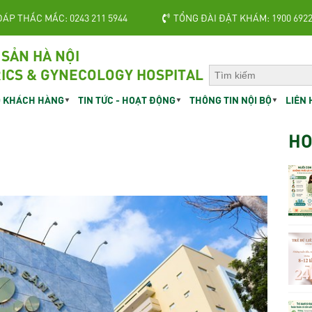
ĐÁP THẮC MẮC: 0243 211 5944
TỔNG ĐÀI ĐẶT KHÁM: 1900 692
 SẢN HÀ NỘI
ICS & GYNECOLOGY HOSPITAL
 KHÁCH HÀNG
TIN TỨC - HOẠT ĐỘNG
THÔNG TIN NỘI BỘ
LIÊN 
HO