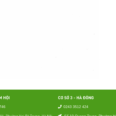
M HỘI
CƠ SỞ 3 - HÀ ĐÔNG
746
0243 3512 424
ội, Phường Hai Bà Trưng, Hà Nội