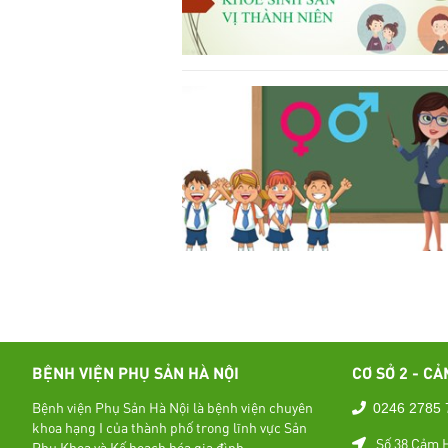
BỆNH VIỆN PHỤ SẢN HÀ NỘI
CƠ SỞ 2 - CẢ
Bệnh viện Phụ Sản Hà Nội là bệnh viện chuyên
0246 2785 
khoa hạng I của thành phố trong lĩnh vực Sản
Số 38 Cảm H
Phụ Khoa và Kế hoạch hóa gia đình.