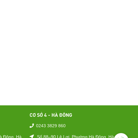
CƠ SỞ 4 - HÀ ĐÔNG
0243 3829 860
à Đông, Hà
Số 88–90 Lê Lợi, Phường Hà Đông, Hà Nội