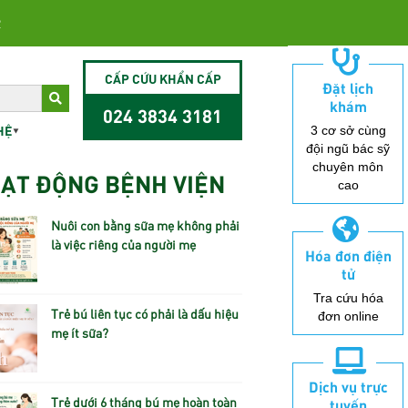
2
CẤP CỨU KHẨN CẤP
Đặt lịch
khám
024 3834 3181
HỆ
3 cơ sở cùng
đội ngũ bác sỹ
chuyên môn
ẠT ĐỘNG BỆNH VIỆN
cao
Nuôi con bằng sữa mẹ không phải
là việc riêng của người mẹ
Hóa đơn điện
tử
Tra cứu hóa
Trẻ bú liên tục có phải là dấu hiệu
đơn online
mẹ ít sữa?
Dịch vụ trực
Trẻ dưới 6 tháng bú mẹ hoàn toàn
tuyến