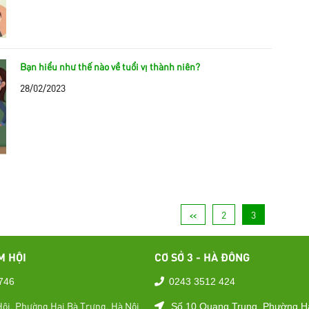
Bạn hiểu như thế nào về tuổi vị thành niên?
28/02/2023
<<
2
3
M HỘI
CƠ SỞ 3 - HÀ ĐÔNG
746
0243 3512 424
ội, Phường Hai Bà Trưng, Hà Nội
Số 10 Quang Trung, Phường H