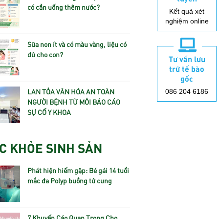
có cần uống thêm nước?
Kết quả xét
nghiệm online
Sữa non ít và có màu vàng, liệu có
đủ cho con?
Tư vấn lưu
trữ tế bào
gốc
LAN TỎA VĂN HÓA AN TOÀN
086 204 6186
NGƯỜI BỆNH TỪ MỖI BÁO CÁO
SỰ CỐ Y KHOA
C KHỎE SINH SẢN
Phát hiện hiếm gặp: Bé gái 14 tuổi
mắc đa Polyp buồng tử cung
7 Khuyến Cáo Quan Trọng Cho