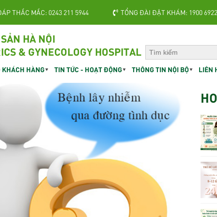
ĐÁP THẮC MẮC: 0243 211 5944
TỔNG ĐÀI ĐẶT KHÁM: 1900 692
 SẢN HÀ NỘI
ICS & GYNECOLOGY HOSPITAL
 KHÁCH HÀNG
TIN TỨC - HOẠT ĐỘNG
THÔNG TIN NỘI BỘ
LIÊN 
HO