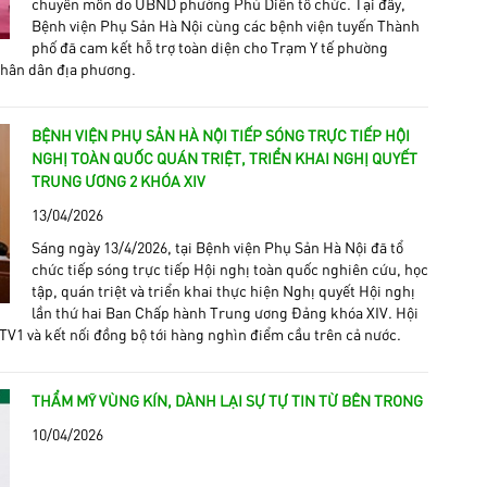
chuyên môn do UBND phường Phú Diễn tổ chức. Tại đây,
Bệnh viện Phụ Sản Hà Nội cùng các bệnh viện tuyến Thành
phố đã cam kết hỗ trợ toàn diện cho Trạm Y tế phường
nhân dân địa phương.
BỆNH VIỆN PHỤ SẢN HÀ NỘI TIẾP SÓNG TRỰC TIẾP HỘI
NGHỊ TOÀN QUỐC QUÁN TRIỆT, TRIỂN KHAI NGHỊ QUYẾT
TRUNG ƯƠNG 2 KHÓA XIV
13/04/2026
Sáng ngày 13/4/2026, tại Bệnh viện Phụ Sản Hà Nội đã tổ
chức tiếp sóng trực tiếp Hội nghị toàn quốc nghiên cứu, học
tập, quán triệt và triển khai thực hiện Nghị quyết Hội nghị
lần thứ hai Ban Chấp hành Trung ương Đảng khóa XIV. Hội
TV1 và kết nối đồng bộ tới hàng nghìn điểm cầu trên cả nước.
THẨM MỸ VÙNG KÍN, DÀNH LẠI SỰ TỰ TIN TỪ BÊN TRONG
10/04/2026