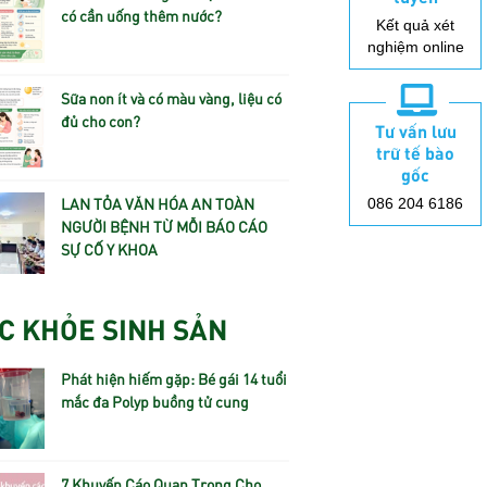
có cần uống thêm nước?
Kết quả xét
nghiệm online
Sữa non ít và có màu vàng, liệu có
đủ cho con?
Tư vấn lưu
trữ tế bào
gốc
LAN TỎA VĂN HÓA AN TOÀN
086 204 6186
NGƯỜI BỆNH TỪ MỖI BÁO CÁO
SỰ CỐ Y KHOA
C KHỎE SINH SẢN
Phát hiện hiếm gặp: Bé gái 14 tuổi
mắc đa Polyp buồng tử cung
7 Khuyến Cáo Quan Trọng Cho