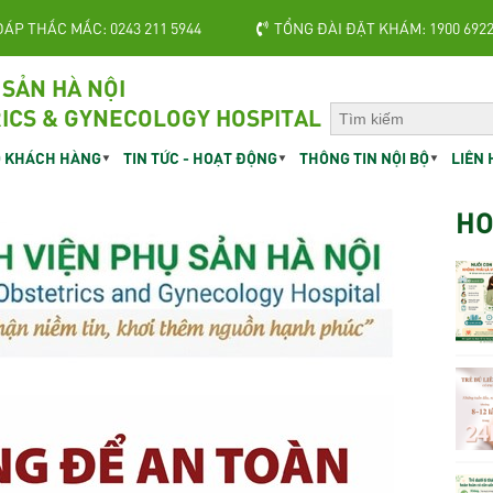
ĐÁP THẮC MẮC: 0243 211 5944
TỔNG ĐÀI ĐẶT KHÁM: 1900 692
 SẢN HÀ NỘI
ICS & GYNECOLOGY HOSPITAL
 KHÁCH HÀNG
TIN TỨC - HOẠT ĐỘNG
THÔNG TIN NỘI BỘ
LIÊN 
HO