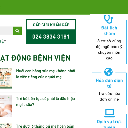
2
CẤP CỨU KHẨN CẤP
Đặt lịch
khám
024 3834 3181
HỆ
3 cơ sở cùng
đội ngũ bác sỹ
chuyên môn
ẠT ĐỘNG BỆNH VIỆN
cao
Nuôi con bằng sữa mẹ không phải
là việc riêng của người mẹ
Hóa đơn điện
tử
Tra cứu hóa
Trẻ bú liên tục có phải là dấu hiệu
đơn online
mẹ ít sữa?
Dịch vụ trực
Trẻ dưới 6 tháng bú mẹ hoàn toàn
tuyến