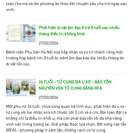
toàn cho mẹ và lên phương án theo dõi chuyên sâu cho trẻ ngay sau
sinh.
Phát hiện dị vật âm đạo ở trẻ 8 tuổi sau nhiều
tháng điều trị không khỏi
27/02/2026
Bệnh viện Phụ Sản Hà Nội vừa tiếp nhận và xử trí thành công một
trường hợp bệnh nhi 8 tuổi bị viêm âm đạo kéo dài nhiều tháng do
dị vật tồn lưu.
24 TUỔI – TỬ CUNG ĐA U XƠ – BẢO TỒN
NGUYÊN VẸN TỬ CUNG BẰNG RFA
27/02/2026
Một phụ nữ 24 tuổi, chưa từng quan hệ tình dục, phát hiện đa u xơ
tử cung với hai nhân xơ kích thước lớn 5 cm và 4 cm. Bài toán đặt ra
không chỉ là điều trị khối u, mà còn phải bảo tồn tối đa khả năng
sinh sản trong tương lai. Giải pháp được lựa chọn: đốt sóng cao tần
(RFA) – phương pháp ít xâm lấn, không rạch cơ tử cung.