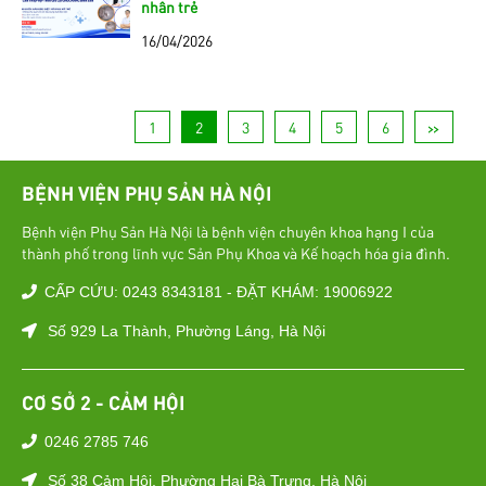
nhân trẻ
16/04/2026
1
2
3
4
5
6
>>
BỆNH VIỆN PHỤ SẢN HÀ NỘI
Bệnh viện Phụ Sản Hà Nội là bệnh viện chuyên khoa hạng I của
thành phố trong lĩnh vực Sản Phụ Khoa và Kế hoạch hóa gia đình.
CẤP CỨU: 0243 8343181 - ĐẶT KHÁM: 19006922
Số 929 La Thành, Phường Láng, Hà Nội
CƠ SỞ 2 - CẢM HỘI
0246 2785 746
Số 38 Cảm Hội, Phường Hai Bà Trưng, Hà Nội