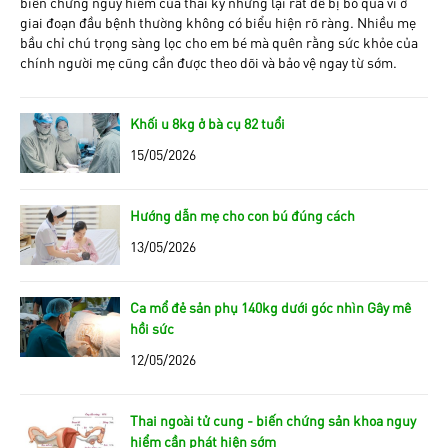
biến chứng nguy hiểm của thai kỳ nhưng lại rất dễ bị bỏ qua vì ở
giai đoạn đầu bệnh thường không có biểu hiện rõ ràng. Nhiều mẹ
bầu chỉ chú trọng sàng lọc cho em bé mà quên rằng sức khỏe của
chính người mẹ cũng cần được theo dõi và bảo vệ ngay từ sớm.
Khối u 8kg ở bà cụ 82 tuổi
15/05/2026
Hướng dẫn mẹ cho con bú đúng cách
13/05/2026
Ca mổ đẻ sản phụ 140kg dưới góc nhìn Gây mê
hồi sức
12/05/2026
Thai ngoài tử cung - biến chứng sản khoa nguy
hiểm cần phát hiện sớm