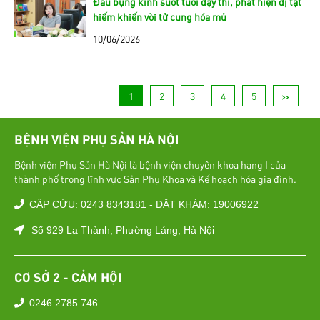
Đau bụng kinh suốt tuổi dậy thì, phát hiện dị tật
hiếm khiến vòi tử cung hóa mủ
10/06/2026
1
2
3
4
5
>>
BỆNH VIỆN PHỤ SẢN HÀ NỘI
Bệnh viện Phụ Sản Hà Nội là bệnh viện chuyên khoa hạng I của
thành phố trong lĩnh vực Sản Phụ Khoa và Kế hoạch hóa gia đình.
CẤP CỨU: 0243 8343181 - ĐẶT KHÁM: 19006922
Số 929 La Thành, Phường Láng, Hà Nội
CƠ SỞ 2 - CẢM HỘI
0246 2785 746