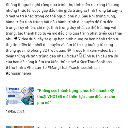
Không ít người nghĩ rằng quá trình thụ tinh diễn ra trong tử cung,
nhưng thực tế, cuộc gặp đầu tiên giữa trứng và tinh trùng lại xảy ra
ở một vị trí khác trong cơ thể người phụ nữ. Sau khi trứng rụng,
hàng triệu tinh trùng bắt đầu hành trình di chuyển để tìm đến
trứng. Tuy nhiên, chỉ một tinh trùng duy nhất có thể kết hợp với
trứng, tạo thành hợp tử và mở đầu cho quá trình phát triển của thai
nhi. 🎥 Video dưới đây sẽ giúp bạn hình dung rõ hơn hành trình từ
thụ tinh đến khi phôi di chuyển và làm tổ trong buồng tử cung
thông qua mô phỏng 3D trực quan. 💬 Trước khi xem video, bạn
đoán trứng và tinh trùng gặp nhau ở đâu? 👇 Bình luận câu trả lời
của bạn để cùng kiểm tra kiến thức nhé! #KienThucSanKhoa
#ThuTinh #PhoiLamTo #MangThai #suckhoesinhsan
#phusanhanoi
"Không sẹo thành bụng, phục hồi nhanh: Kỹ
thuật VNOTES mở thêm lựa chọn điều trị cho
phụ nữ"
18/06/2026